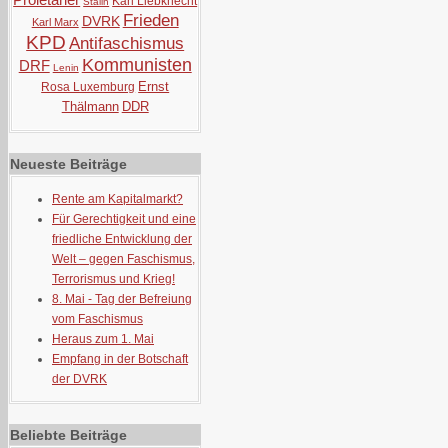
Karl Liebknecht
Stalin
Frieden
DVRK
Karl Marx
KPD
Antifaschismus
Kommunisten
DRF
Lenin
Ernst
Rosa Luxemburg
Thälmann
DDR
Neueste Beiträge
Rente am Kapitalmarkt?
Für Gerechtigkeit und eine
friedliche Entwicklung der
Welt – gegen Faschismus,
Terrorismus und Krieg!
8. Mai - Tag der Befreiung
vom Faschismus
Heraus zum 1. Mai
Empfang in der Botschaft
der DVRK
Beliebte Beiträge