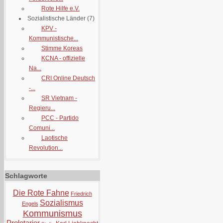
Rote Hilfe e.V.
Sozialistische Länder
(7)
KPV -
Kommunistische...
Stimme Koreas
KCNA - offizielle
Na...
CRI Online Deutsch
-...
SR Vietnam -
Regieru...
PCC - Partido
Comuni...
Laotische
Revolution...
Schlagworte
Die Rote Fahne
Friedrich
Sozialismus
Engels
Kommunismus
Proletarier