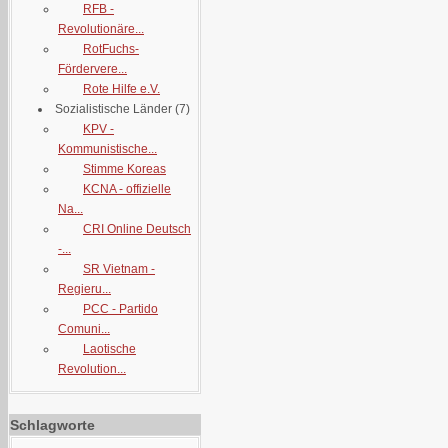
RFB -
Revolutionäre...
RotFuchs-
Fördervere...
Rote Hilfe e.V.
Sozialistische Länder
(7)
KPV -
Kommunistische...
Stimme Koreas
KCNA - offizielle
Na...
CRI Online Deutsch
-...
SR Vietnam -
Regieru...
PCC - Partido
Comuni...
Laotische
Revolution...
Schlagworte