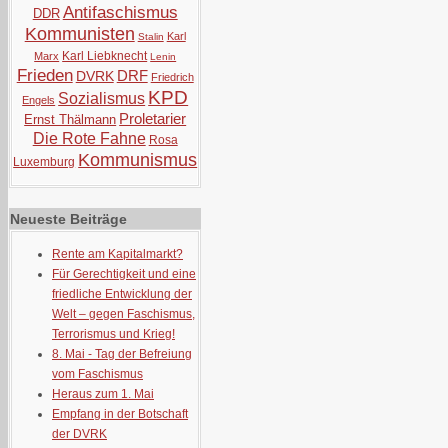
Antifaschismus
DDR
Kommunisten
Karl
Stalin
Karl Liebknecht
Marx
Lenin
Frieden
DRF
DVRK
Friedrich
KPD
Sozialismus
Engels
Proletarier
Ernst Thälmann
Die Rote Fahne
Rosa
Kommunismus
Luxemburg
Neueste Beiträge
Rente am Kapitalmarkt?
Für Gerechtigkeit und eine
friedliche Entwicklung der
Welt – gegen Faschismus,
Terrorismus und Krieg!
8. Mai - Tag der Befreiung
vom Faschismus
Heraus zum 1. Mai
Empfang in der Botschaft
der DVRK