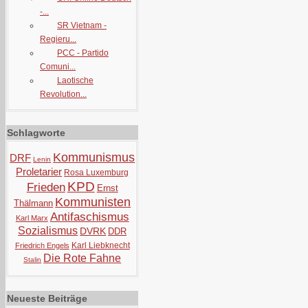
-...
SR Vietnam -
Regieru...
PCC - Partido
Comuni...
Laotische
Revolution...
Schlagworte
Kommunismus
DRF
Lenin
Proletarier
Rosa Luxemburg
KPD
Frieden
Ernst
Kommunisten
Thälmann
Antifaschismus
Karl Marx
Sozialismus
DVRK
DDR
Karl Liebknecht
Friedrich Engels
Die Rote Fahne
Stalin
Neueste Beiträge