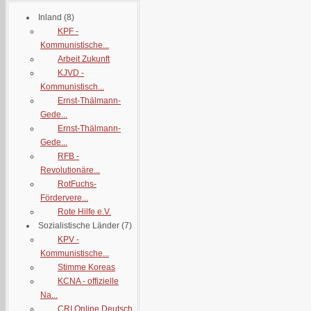
Inland
(8)
KPF -
Kommunistische...
Arbeit Zukunft
KJVD -
Kommunistisch...
Ernst-Thälmann-
Gede...
Ernst-Thälmann-
Gede...
RFB -
Revolutionäre...
RotFuchs-
Fördervere...
Rote Hilfe e.V.
Sozialistische Länder
(7)
KPV -
Kommunistische...
Stimme Koreas
KCNA - offizielle
Na...
CRI Online Deutsch