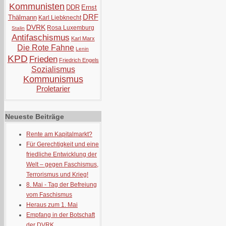
Kommunisten
DDR
Ernst
DRF
Thälmann
Karl Liebknecht
DVRK
Rosa Luxemburg
Stalin
Antifaschismus
Karl Marx
Die Rote Fahne
Lenin
KPD
Frieden
Friedrich Engels
Sozialismus
Kommunismus
Proletarier
Neueste Beiträge
Rente am Kapitalmarkt?
Für Gerechtigkeit und eine
friedliche Entwicklung der
Welt – gegen Faschismus,
Terrorismus und Krieg!
8. Mai - Tag der Befreiung
vom Faschismus
Heraus zum 1. Mai
Empfang in der Botschaft
der DVRK