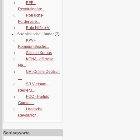
RFB -
Revolutionäre...
RotFuchs-
Fördervere...
Rote Hilfe e.V.
Sozialistische Länder
(7)
KPV -
Kommunistische...
Stimme Koreas
KCNA - offizielle
Na...
CRI Online Deutsch
-...
SR Vietnam -
Regieru...
PCC - Partido
Comuni...
Laotische
Revolution...
Schlagworte