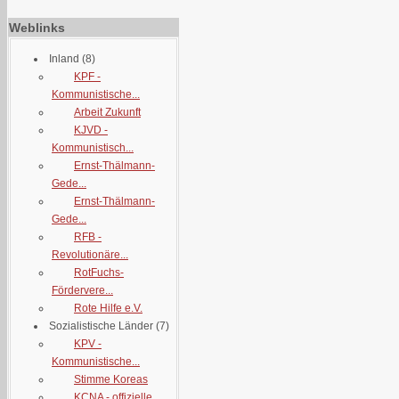
Weblinks
Inland
(8)
KPF -
Kommunistische...
Arbeit Zukunft
KJVD -
Kommunistisch...
Ernst-Thälmann-
Gede...
Ernst-Thälmann-
Gede...
RFB -
Revolutionäre...
RotFuchs-
Fördervere...
Rote Hilfe e.V.
Sozialistische Länder
(7)
KPV -
Kommunistische...
Stimme Koreas
KCNA - offizielle