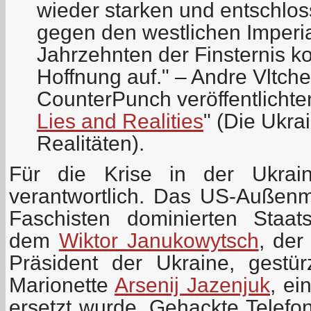
wieder starken und entschlo
gegen den westlichen Imperia
Jahrzehnten der Finsternis 
Hoffnung auf." – Andre Vltch
CounterPunch veröffentlichten
Lies and Realities
" (Die Ukra
Realitäten).
Für die Krise in der Ukrain
verantwortlich. Das US-Außenm
Faschisten dominierten Staatss
dem
Wiktor Janukowytsch
, der
Präsident der Ukraine, gestü
Marionette
Arsenij Jazenjuk
, ei
ersetzt wurde. Gehackte Telef