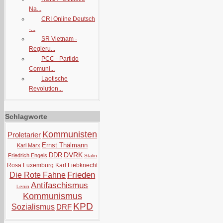
Na...
CRI Online Deutsch
-...
SR Vietnam -
Regieru...
PCC - Partido
Comuni...
Laotische
Revolution...
Schlagworte
Kommunisten
Proletarier
Ernst Thälmann
Karl Marx
DVRK
DDR
Friedrich Engels
Stalin
Rosa Luxemburg
Karl Liebknecht
Frieden
Die Rote Fahne
Antifaschismus
Lenin
Kommunismus
KPD
Sozialismus
DRF