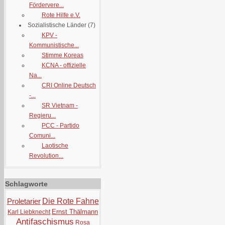
Fördervere...
Rote Hilfe e.V.
Sozialistische Länder
(7)
KPV -
Kommunistische...
Stimme Koreas
KCNA - offizielle
Na...
CRI Online Deutsch
-...
SR Vietnam -
Regieru...
PCC - Partido
Comuni...
Laotische
Revolution...
Schlagworte
Proletarier
Die Rote Fahne
Ernst Thälmann
Karl Liebknecht
Antifaschismus
Rosa