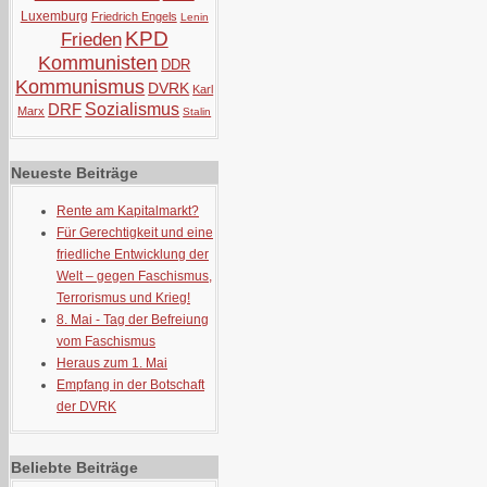
Luxemburg
Friedrich Engels
Lenin
KPD
Frieden
Kommunisten
DDR
Kommunismus
DVRK
Karl
DRF
Sozialismus
Marx
Stalin
Neueste Beiträge
Rente am Kapitalmarkt?
Für Gerechtigkeit und eine
friedliche Entwicklung der
Welt – gegen Faschismus,
Terrorismus und Krieg!
8. Mai - Tag der Befreiung
vom Faschismus
Heraus zum 1. Mai
Empfang in der Botschaft
der DVRK
Beliebte Beiträge