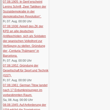
07.08.1905: In Genf erscheint
Lenins Schrift „Zwei Taktiken der
Sozialdemokratie in der
demokratischen Revolution“.
Fr, 07. Aug. 00:00
Uhr
07.08.1936: Appell des ZK der
KPD an alle deutschen
Antifaschisten, sich als Soldaten
der spanischen Volksfront zur
Verfügung zu stellen. Gründung
der „Centuria Thälmann“ in
Barcelona.
Fr, 07. Aug. 00:00
Uhr
07.08.1952: Gründung der
Gesellschaft für Sport und Technik
(GST).
Fr, 07. Aug. 00:00
Uhr
07.08.1961: German Titow landet
nach 17 Erdumkreisungen im
vorbestimmten Raum.
Sa, 08. Aug. 00:00
Uhr
08.08.1945: Auf Anforderung der
USA erklärt die Sowjetunion