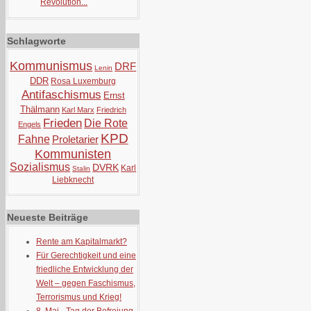
Revolution...
Schlagworte
Kommunismus
DRF
Lenin
DDR
Rosa Luxemburg
Antifaschismus
Ernst
Thälmann
Karl Marx
Friedrich
Frieden
Die Rote
Engels
KPD
Fahne
Proletarier
Kommunisten
Sozialismus
DVRK
Karl
Stalin
Liebknecht
Neueste Beiträge
Rente am Kapitalmarkt?
Für Gerechtigkeit und eine
friedliche Entwicklung der
Welt – gegen Faschismus,
Terrorismus und Krieg!