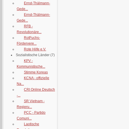
Ernst-Thälmann-
Gede...
Ernst-Thälmann-
Gede...
RFB -
Revolutionäre...
RotFuchs-
Fördervere...
Rote Hilfe e.V.
Sozialistische Länder
(7)
KPV -
Kommunistische...
Stimme Koreas
KCNA - offizielle
Na...
CRI Online Deutsch
-...
SR Vietnam -
Regieru...
PCC - Partido
Comuni...
Laotische