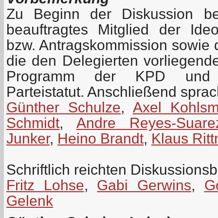
Zu Beginn der Diskussion be
beauftragtes Mitglied der Id
bzw. Antragskommission sowie 
die den Delegierten vorliegen
Programm der KPD und z
Parteistatut. Anschließend spra
Günther Schulze
,
Axel Kohls
Schmidt
,
Andre Reyes-Suare
Junker
,
Heino Brandt
,
Klaus Rit
Schriftlich reichten Diskussionsb
Fritz Lohse
,
Gabi Gerwins
,
G
Gelenk