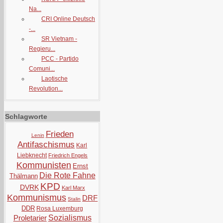
Na...
CRI Online Deutsch
-...
SR Vietnam -
Regieru...
PCC - Partido
Comuni...
Laotische
Revolution...
Schlagworte
Frieden
Lenin
Antifaschismus
Karl
Liebknecht
Friedrich Engels
Kommunisten
Ernst
Die Rote Fahne
Thälmann
KPD
DVRK
Karl Marx
Kommunismus
DRF
Stalin
DDR
Rosa Luxemburg
Proletarier
Sozialismus