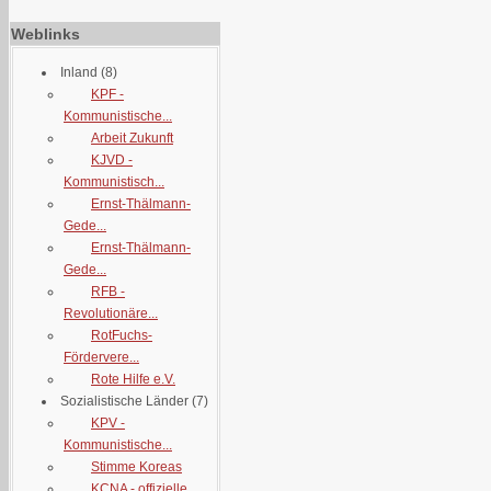
Weblinks
Inland
(8)
KPF -
Kommunistische...
Arbeit Zukunft
KJVD -
Kommunistisch...
Ernst-Thälmann-
Gede...
Ernst-Thälmann-
Gede...
RFB -
Revolutionäre...
RotFuchs-
Fördervere...
Rote Hilfe e.V.
Sozialistische Länder
(7)
KPV -
Kommunistische...
Stimme Koreas
KCNA - offizielle