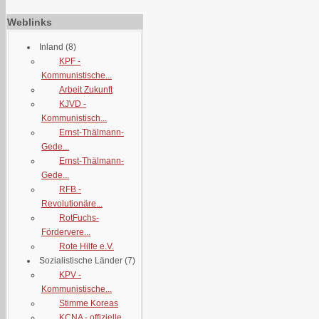
Weblinks
Inland
(8)
KPF -
Kommunistische...
Arbeit Zukunft
KJVD -
Kommunistisch...
Ernst-Thälmann-
Gede...
Ernst-Thälmann-
Gede...
RFB -
Revolutionäre...
RotFuchs-
Fördervere...
Rote Hilfe e.V.
Sozialistische Länder
(7)
KPV -
Kommunistische...
Stimme Koreas
KCNA - offizielle