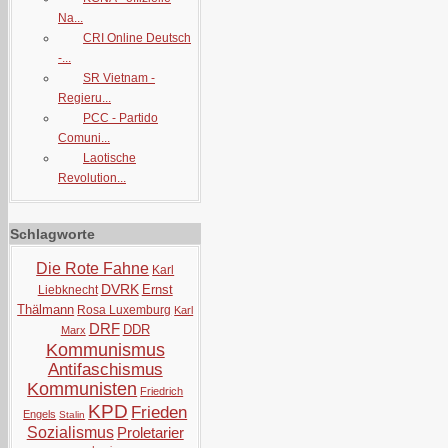
Na...
CRI Online Deutsch
-...
SR Vietnam -
Regieru...
PCC - Partido
Comuni...
Laotische
Revolution...
Schlagworte
Die Rote Fahne
Karl
DVRK
Ernst
Liebknecht
Thälmann
Rosa Luxemburg
Karl
DRF
DDR
Marx
Kommunismus
Antifaschismus
Kommunisten
Friedrich
KPD
Frieden
Engels
Stalin
Sozialismus
Proletarier