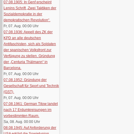
07.08.1905: In Genf erscheint
Lenins Schrift „Zwei Taktiken der
Sozialdemokratie in der
demokratischen Revolution“.
Fr, 07. Aug. 00:00
Uhr
07.08.1936: Appell des ZK der
KPD an alle deutschen
Antifaschisten, sich als Soldaten
der spanischen Volksfront zur
Verfügung zu stellen. Gründung
der „Centuria Thälmann“ in
Barcelona.
Fr, 07. Aug. 00:00
Uhr
07.08.1952: Gründung der
Gesellschaft für Sport und Technik
(GST).
Fr, 07. Aug. 00:00
Uhr
07.08.1961: German Titow landet
nach 17 Erdumkreisungen im
vorbestimmten Raum.
Sa, 08. Aug. 00:00
Uhr
08.08.1945: Auf Anforderung der
USA erklärt die Sowjetunion