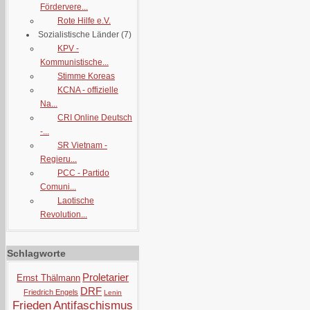
Fördervere...
Rote Hilfe e.V.
Sozialistische Länder
(7)
KPV -
Kommunistische...
Stimme Koreas
KCNA - offizielle
Na...
CRI Online Deutsch
-...
SR Vietnam -
Regieru...
PCC - Partido
Comuni...
Laotische
Revolution...
Schlagworte
Proletarier
Ernst Thälmann
DRF
Friedrich Engels
Lenin
Frieden
Antifaschismus