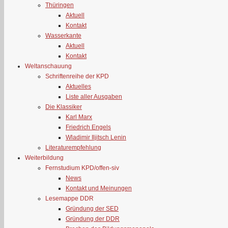
Thüringen
Aktuell
Kontakt
Wasserkante
Aktuell
Kontakt
Weltanschauung
Schriftenreihe der KPD
Aktuelles
Liste aller Ausgaben
Die Klassiker
Karl Marx
Friedrich Engels
Wladimir Iljitsch Lenin
Literaturempfehlung
Weiterbildung
Fernstudium KPD/offen-siv
News
Kontakt und Meinungen
Lesemappe DDR
Gründung der SED
Gründung der DDR