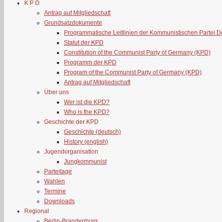
K P D
Antrag auf Mitgliedschaft
Grundsatzdokumente
Programmatische Leitlinien der Kommunistischen Partei 
Statut der KPD
Constitution of the Communist Party of Germany (KPD)
Programm der KPD
Program of the Communist Party of Germany (KPD)
Antrag auf Mitgliedschaft
Über uns
Wer ist die KPD?
Who is the KPD?
Geschichte der KPD
Geschichte (deutsch)
History (english)
Jugendorganisation
Jungkommunist
Parteitage
Wahlen
Termine
Downloads
Regional
Berlin-Brandenburg