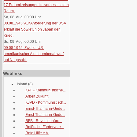
17 Erdumkreisungen im vorbestimmten
Raum.
Sa, 08. Aug. 00:00
Uhr
08.08.1945: Auf Anforderung der USA
erklärt die Sowjetunion Japan den
Krieg.
So, 09. Aug. 00:00
Uhr
09.08.1945: Zweiter US-
amerikanischer Atombombenabwurf
auf Nagasaki.
Weblinks
Inland
(8)
KPF - Kommunistische...
Arbeit Zukunft
KJVD - Kommunistisch...
Ernst-Thälmann-Gede...
Ernst-Thälmann-Gede...
RFB - Revolutionäre...
RotFuchs-Fördervere...
Rote Hilfe e.V.