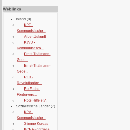
Weblinks
Inland
(8)
KPF -
Kommunistische...
Arbeit Zukunft
KJVD -
Kommunistisch...
Ernst-Thälmann-
Gede...
Ernst-Thälmann-
Gede...
RFB -
Revolutionäre...
RotFuchs-
Fördervere...
Rote Hilfe e.V.
Sozialistische Länder
(7)
KPV -
Kommunistische...
Stimme Koreas
KCNA - offizielle