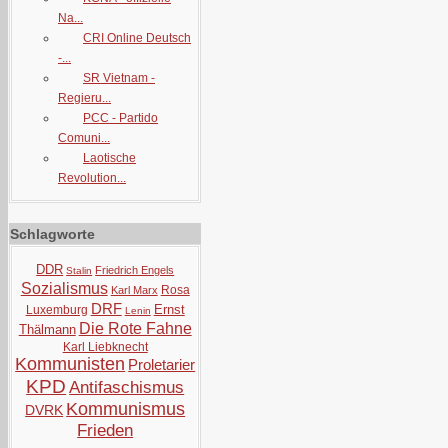
Na...
CRI Online Deutsch
-...
SR Vietnam -
Regieru...
PCC - Partido
Comuni...
Laotische
Revolution...
Schlagworte
DDR
Friedrich Engels
Stalin
Sozialismus
Rosa
Karl Marx
DRF
Ernst
Luxemburg
Lenin
Die Rote Fahne
Thälmann
Karl Liebknecht
Kommunisten
Proletarier
KPD
Antifaschismus
Kommunismus
DVRK
Frieden