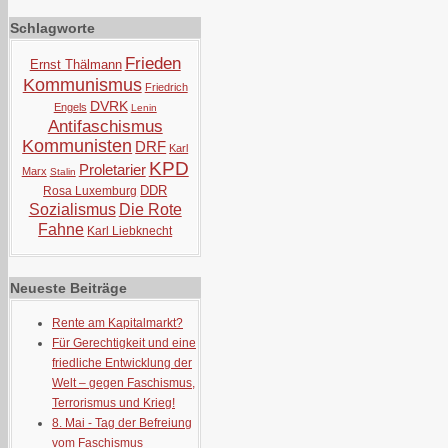
Schlagworte
Frieden
Ernst Thälmann
Kommunismus
Friedrich
DVRK
Engels
Lenin
Antifaschismus
Kommunisten
DRF
Karl
KPD
Proletarier
Marx
Stalin
DDR
Rosa Luxemburg
Sozialismus
Die Rote
Fahne
Karl Liebknecht
Neueste Beiträge
Rente am Kapitalmarkt?
Für Gerechtigkeit und eine
friedliche Entwicklung der
Welt – gegen Faschismus,
Terrorismus und Krieg!
8. Mai - Tag der Befreiung
vom Faschismus