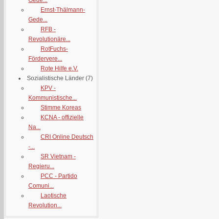
Gede...
Ernst-Thälmann-
Gede...
RFB -
Revolutionäre...
RotFuchs-
Fördervere...
Rote Hilfe e.V.
Sozialistische Länder
(7)
KPV -
Kommunistische...
Stimme Koreas
KCNA - offizielle
Na...
CRI Online Deutsch
-...
SR Vietnam -
Regieru...
PCC - Partido
Comuni...
Laotische
Revolution...