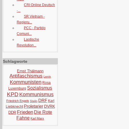
CRI Online Deutsch
-...
SR Vietnam -
Regieru...
PCC - Partido
Comuni...
Laotische
Revolution...
Schlagworte
Ernst Thälmann
Antifaschismus
Lenin
Kommunisten
Rosa
Sozialismus
Luxemburg
KPD
Kommunismus
DRF
Karl
Friedrich Engels
Stalin
Proletarier
DVRK
Liebknecht
Frieden
Die Rote
DDR
Fahne
Karl Marx