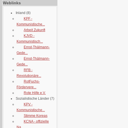
Weblinks
Inland
(8)
KPF -
Kommunistische...
Arbeit Zukunft
KJVD -
Kommunistisch...
Ernst-Thälmann-
Gede...
Ernst-Thälmann-
Gede...
RFB -
Revolutionäre...
RotFuchs-
Fördervere...
Rote Hilfe e.V.
Sozialistische Länder
(7)
KPV -
Kommunistische...
Stimme Koreas
KCNA - offizielle
Na...