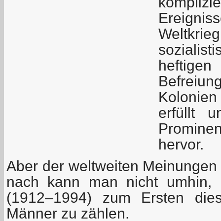
komplizi
Ereigni
Weltkr
soziali
hefti
Befrei
Kolonie
erfüllt 
Promine
hervor.
Aber der weltweiten Meinungen 
nach kann man nicht umhin, 
(1912–1994) zum Ersten dies
Männer zu zählen.