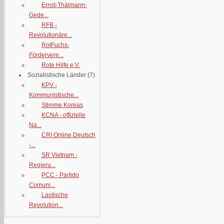
Ernst-Thälmann-
Gede...
RFB -
Revolutionäre...
RotFuchs-
Fördervere...
Rote Hilfe e.V.
Sozialistische Länder
(7)
KPV -
Kommunistische...
Stimme Koreas
KCNA - offizielle
Na...
CRI Online Deutsch
-...
SR Vietnam -
Regieru...
PCC - Partido
Comuni...
Laotische
Revolution...