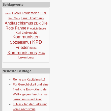
Schlagworte
Proletarier
DRF
DVRK
Lenin
Ernst Thälmann
Karl Marx
Antifaschismus
Die
DDR
Rote Fahne
Friedrich Engels
Karl Liebknecht
Kommunisten
KPD
Sozialismus
Frieden
Stalin
Kommunismus
Rosa
Luxemburg
Neueste Beiträge
Rente am Kapitalmarkt?
Für Gerechtigkeit und eine
friedliche Entwicklung der
Welt – gegen Faschismus,
Terrorismus und Krieg!
8. Mai - Tag der Befreiung
vom Faschismus