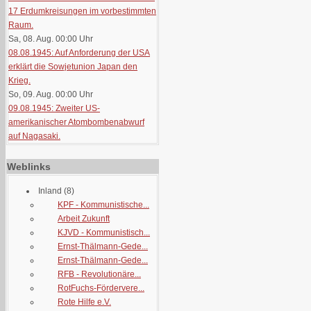
17 Erdumkreisungen im vorbestimmten
Raum.
Sa, 08. Aug. 00:00
Uhr
08.08.1945: Auf Anforderung der USA
erklärt die Sowjetunion Japan den
Krieg.
So, 09. Aug. 00:00
Uhr
09.08.1945: Zweiter US-
amerikanischer Atombombenabwurf
auf Nagasaki.
Weblinks
Inland
(8)
KPF - Kommunistische...
Arbeit Zukunft
KJVD - Kommunistisch...
Ernst-Thälmann-Gede...
Ernst-Thälmann-Gede...
RFB - Revolutionäre...
RotFuchs-Fördervere...
Rote Hilfe e.V.