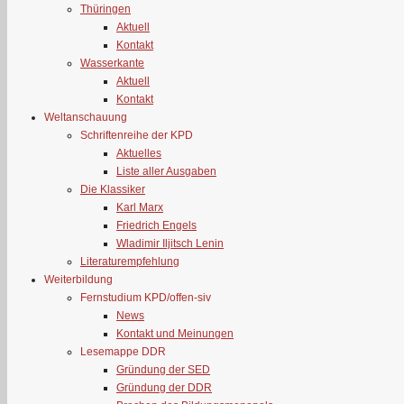
Thüringen
Aktuell
Kontakt
Wasserkante
Aktuell
Kontakt
Weltanschauung
Schriftenreihe der KPD
Aktuelles
Liste aller Ausgaben
Die Klassiker
Karl Marx
Friedrich Engels
Wladimir Iljitsch Lenin
Literaturempfehlung
Weiterbildung
Fernstudium KPD/offen-siv
News
Kontakt und Meinungen
Lesemappe DDR
Gründung der SED
Gründung der DDR