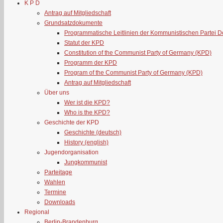
K P D
Antrag auf Mitgliedschaft
Grundsatzdokumente
Programmatische Leitlinien der Kommunistischen Partei 
Statut der KPD
Constitution of the Communist Party of Germany (KPD)
Programm der KPD
Program of the Communist Party of Germany (KPD)
Antrag auf Mitgliedschaft
Über uns
Wer ist die KPD?
Who is the KPD?
Geschichte der KPD
Geschichte (deutsch)
History (english)
Jugendorganisation
Jungkommunist
Parteitage
Wahlen
Termine
Downloads
Regional
Berlin-Brandenburg