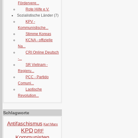
Fördervere...
Rote Hilfe e.V.
Sozialistische Länder
(7)
KPV -
Kommunistische...
Stimme Koreas
KCNA - offizielle
Na...
CRI Online Deutsch
-...
SR Vietnam -
Regieru...
PCC - Partido
Comuni...
Laotische
Revolution...
Schlagworte
Antifaschismus
Karl Marx
KPD
DRF
Kommunisten