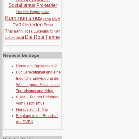
Sozialismus
Proletarier
Friedrich Engels
Stalin
Kommunismus
DDR
Lenin
Frieden
DVRK
Ernst
Thälmann
Rosa Luxemburg
Karl
Die Rote Fahne
Liebknecht
Neueste Beiträge
Rente am Kapitalmarkt?
Für Gerechtigkeit und eine
friedliche Entwicklung der
Welt – gegen Faschismus,
Terrorismus und Krieg!
8. Mai - Tag der Befreiung
vom Faschismus
Heraus zum 1. Mai
Empfang in der Botschaft
der DVRK