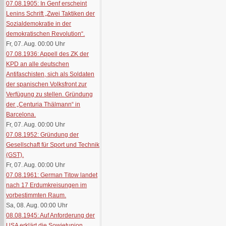
07.08.1905: In Genf erscheint
Lenins Schrift „Zwei Taktiken der
Sozialdemokratie in der
demokratischen Revolution“.
Fr, 07. Aug. 00:00
Uhr
07.08.1936: Appell des ZK der
KPD an alle deutschen
Antifaschisten, sich als Soldaten
der spanischen Volksfront zur
Verfügung zu stellen. Gründung
der „Centuria Thälmann“ in
Barcelona.
Fr, 07. Aug. 00:00
Uhr
07.08.1952: Gründung der
Gesellschaft für Sport und Technik
(GST).
Fr, 07. Aug. 00:00
Uhr
07.08.1961: German Titow landet
nach 17 Erdumkreisungen im
vorbestimmten Raum.
Sa, 08. Aug. 00:00
Uhr
08.08.1945: Auf Anforderung der
USA erklärt die Sowjetunion