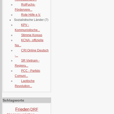
RotFuchs-
Fördervere...
Rote Hilfe e.V.
Sozialistische Länder
(7)
KPV -
Kommunistische...
Stimme Koreas
KCNA - offizielle
Na...
CRI Online Deutsch
-...
SR Vietnam -
Regieru...
PCC - Partido
Comuni...
Laotische
Revolution...
Schlagworte
Frieden
DRF