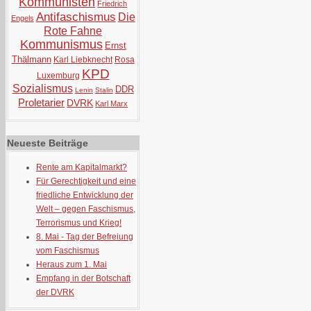
Kommunisten
Friedrich
Antifaschismus
Die
Engels
Rote Fahne
Kommunismus
Ernst
Thälmann
Karl Liebknecht
Rosa
KPD
Luxemburg
Sozialismus
DDR
Lenin
Stalin
Proletarier
DVRK
Karl Marx
Neueste Beiträge
Rente am Kapitalmarkt?
Für Gerechtigkeit und eine
friedliche Entwicklung der
Welt – gegen Faschismus,
Terrorismus und Krieg!
8. Mai - Tag der Befreiung
vom Faschismus
Heraus zum 1. Mai
Empfang in der Botschaft
der DVRK