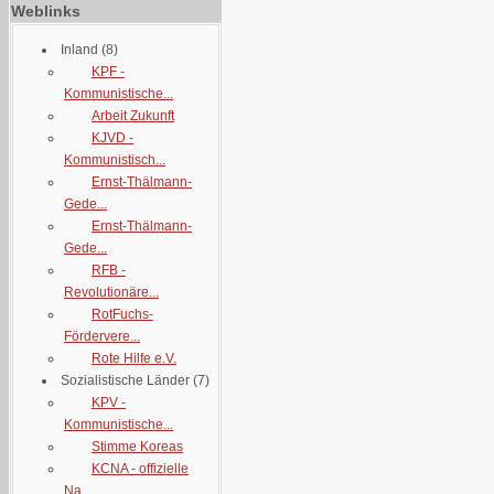
Weblinks
Inland
(8)
KPF -
Kommunistische...
Arbeit Zukunft
KJVD -
Kommunistisch...
Ernst-Thälmann-
Gede...
Ernst-Thälmann-
Gede...
RFB -
Revolutionäre...
RotFuchs-
Fördervere...
Rote Hilfe e.V.
Sozialistische Länder
(7)
KPV -
Kommunistische...
Stimme Koreas
KCNA - offizielle
Na...