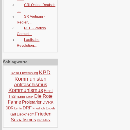
CRI Online Deutsch
-...
SR Vietnam -
Regieru...
PCC - Partido
Comuni...
Laotische
Revolution...
Schlagworte
KPD
Rosa Luxemburg
Kommunisten
Antifaschismus
Kommunismus
Ernst
Die Rote
Thälmann
Stalin
Fahne
Proletarier
DVRK
DRF
DDR
Friedrich Engels
Lenin
Frieden
Karl Liebknecht
Sozialismus
Karl Marx