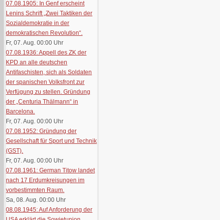
07.08.1905: In Genf erscheint
Lenins Schrift „Zwei Taktiken der
Sozialdemokratie in der
demokratischen Revolution“.
Fr, 07. Aug. 00:00
Uhr
07.08.1936: Appell des ZK der
KPD an alle deutschen
Antifaschisten, sich als Soldaten
der spanischen Volksfront zur
Verfügung zu stellen. Gründung
der „Centuria Thälmann“ in
Barcelona.
Fr, 07. Aug. 00:00
Uhr
07.08.1952: Gründung der
Gesellschaft für Sport und Technik
(GST).
Fr, 07. Aug. 00:00
Uhr
07.08.1961: German Titow landet
nach 17 Erdumkreisungen im
vorbestimmten Raum.
Sa, 08. Aug. 00:00
Uhr
08.08.1945: Auf Anforderung der
USA erklärt die Sowjetunion