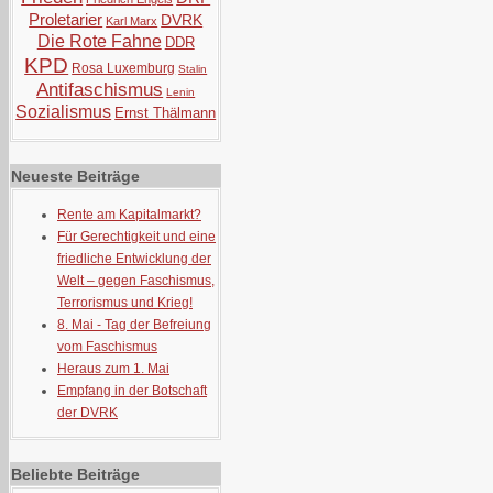
Proletarier
DVRK
Karl Marx
Die Rote Fahne
DDR
KPD
Rosa Luxemburg
Stalin
Antifaschismus
Lenin
Sozialismus
Ernst Thälmann
Neueste Beiträge
Rente am Kapitalmarkt?
Für Gerechtigkeit und eine
friedliche Entwicklung der
Welt – gegen Faschismus,
Terrorismus und Krieg!
8. Mai - Tag der Befreiung
vom Faschismus
Heraus zum 1. Mai
Empfang in der Botschaft
der DVRK
Beliebte Beiträge