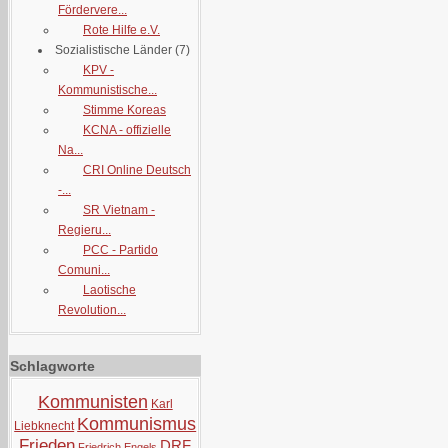
Fördervere...
Rote Hilfe e.V.
Sozialistische Länder
(7)
KPV -
Kommunistische...
Stimme Koreas
KCNA - offizielle
Na...
CRI Online Deutsch
-...
SR Vietnam -
Regieru...
PCC - Partido
Comuni...
Laotische
Revolution...
Schlagworte
Kommunisten
Karl
Kommunismus
Liebknecht
Frieden
DRF
Friedrich Engels