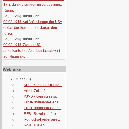
17 Erdumkreisungen im vorbestimmten
Raum.
Sa, 08. Aug. 00:00
Uhr
08.08.1945: Auf Anforderung der USA
erklärt die Sowjetunion Japan den
Krieg.
So, 09. Aug. 00:00
Uhr
09.08.1945: Zweiter US-
amerikanischer Atombombenabwurf
auf Nagasaki.
Weblinks
Inland
(8)
KPF - Kommunistische...
Arbeit Zukunft
KJVD - Kommunistisch...
Ernst-Thälmann-Gede...
Ernst-Thälmann-Gede...
RFB - Revolutionäre...
RotFuchs-Fördervere...
Rote Hilfe e.V.