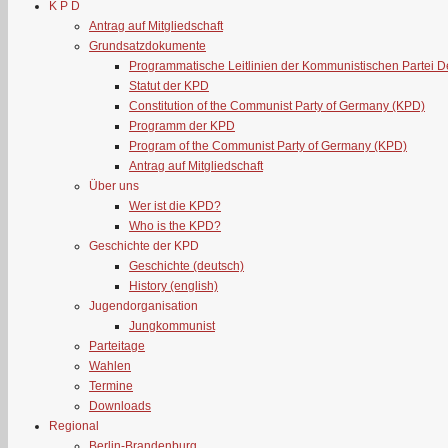
K P D
Antrag auf Mitgliedschaft
Grundsatzdokumente
Programmatische Leitlinien der Kommunistischen Partei 
Statut der KPD
Constitution of the Communist Party of Germany (KPD)
Programm der KPD
Program of the Communist Party of Germany (KPD)
Antrag auf Mitgliedschaft
Über uns
Wer ist die KPD?
Who is the KPD?
Geschichte der KPD
Geschichte (deutsch)
History (english)
Jugendorganisation
Jungkommunist
Parteitage
Wahlen
Termine
Downloads
Regional
Berlin-Brandenburg