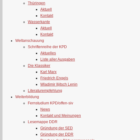
Thüringen
Aktuell
Kontakt
Wasserkante
Aktuell
Kontakt
Weltanschauung
Schriftenreihe der KPD
Aktuelles
Liste aller Ausgaben
Die Klassiker
Karl Marx
Friedrich Engels
Wladimir Iljitsch Lenin
Literaturempfehlung
Weiterbildung
Fernstudium KPD/offen-siv
News
Kontakt und Meinungen
Lesemappe DDR
Gründung der SED
Gründung der DDR