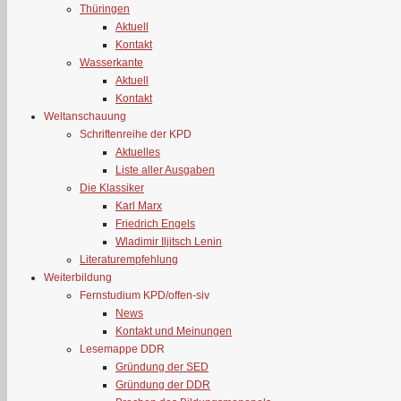
Thüringen
Aktuell
Kontakt
Wasserkante
Aktuell
Kontakt
Weltanschauung
Schriftenreihe der KPD
Aktuelles
Liste aller Ausgaben
Die Klassiker
Karl Marx
Friedrich Engels
Wladimir Iljitsch Lenin
Literaturempfehlung
Weiterbildung
Fernstudium KPD/offen-siv
News
Kontakt und Meinungen
Lesemappe DDR
Gründung der SED
Gründung der DDR