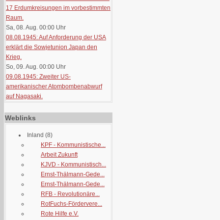
17 Erdumkreisungen im vorbestimmten
Raum.
Sa, 08. Aug. 00:00
Uhr
08.08.1945: Auf Anforderung der USA
erklärt die Sowjetunion Japan den
Krieg.
So, 09. Aug. 00:00
Uhr
09.08.1945: Zweiter US-
amerikanischer Atombombenabwurf
auf Nagasaki.
Weblinks
Inland
(8)
KPF - Kommunistische...
Arbeit Zukunft
KJVD - Kommunistisch...
Ernst-Thälmann-Gede...
Ernst-Thälmann-Gede...
RFB - Revolutionäre...
RotFuchs-Fördervere...
Rote Hilfe e.V.