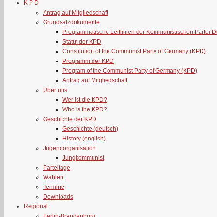
K P D
Antrag auf Mitgliedschaft
Grundsatzdokumente
Programmatische Leitlinien der Kommunistischen Partei 
Statut der KPD
Constitution of the Communist Party of Germany (KPD)
Programm der KPD
Program of the Communist Party of Germany (KPD)
Antrag auf Mitgliedschaft
Über uns
Wer ist die KPD?
Who is the KPD?
Geschichte der KPD
Geschichte (deutsch)
History (english)
Jugendorganisation
Jungkommunist
Parteitage
Wahlen
Termine
Downloads
Regional
Berlin-Brandenburg