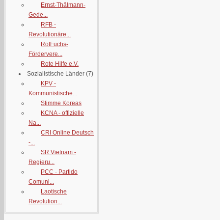
Ernst-Thälmann-
Gede...
RFB -
Revolutionäre...
RotFuchs-
Fördervere...
Rote Hilfe e.V.
Sozialistische Länder
(7)
KPV -
Kommunistische...
Stimme Koreas
KCNA - offizielle
Na...
CRI Online Deutsch
-...
SR Vietnam -
Regieru...
PCC - Partido
Comuni...
Laotische
Revolution...