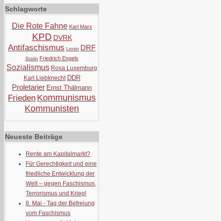
Schlagworte
Die Rote Fahne
Karl Marx
KPD
DVRK
Antifaschismus
DRF
Lenin
Friedrich Engels
Stalin
Sozialismus
Rosa Luxemburg
DDR
Karl Liebknecht
Proletarier
Ernst Thälmann
Kommunismus
Frieden
Kommunisten
Neueste Beiträge
Rente am Kapitalmarkt?
Für Gerechtigkeit und eine
friedliche Entwicklung der
Welt – gegen Faschismus,
Terrorismus und Krieg!
8. Mai - Tag der Befreiung
vom Faschismus