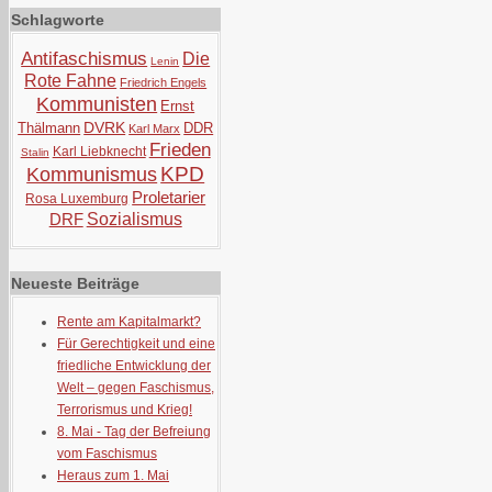
Schlagworte
Antifaschismus
Die
Lenin
Rote Fahne
Friedrich Engels
Kommunisten
Ernst
DVRK
Thälmann
DDR
Karl Marx
Frieden
Karl Liebknecht
Stalin
KPD
Kommunismus
Proletarier
Rosa Luxemburg
DRF
Sozialismus
Neueste Beiträge
Rente am Kapitalmarkt?
Für Gerechtigkeit und eine
friedliche Entwicklung der
Welt – gegen Faschismus,
Terrorismus und Krieg!
8. Mai - Tag der Befreiung
vom Faschismus
Heraus zum 1. Mai