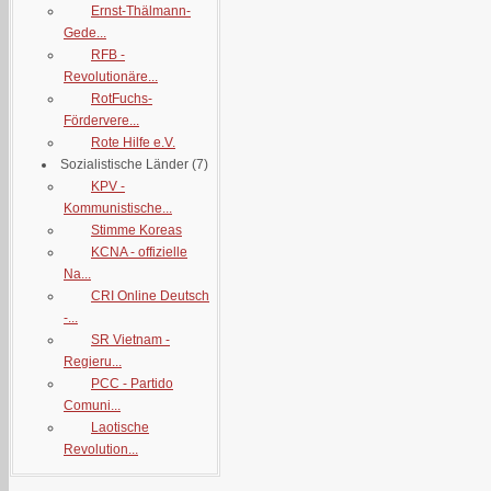
Ernst-Thälmann-
Gede...
RFB -
Revolutionäre...
RotFuchs-
Fördervere...
Rote Hilfe e.V.
Sozialistische Länder
(7)
KPV -
Kommunistische...
Stimme Koreas
KCNA - offizielle
Na...
CRI Online Deutsch
-...
SR Vietnam -
Regieru...
PCC - Partido
Comuni...
Laotische
Revolution...