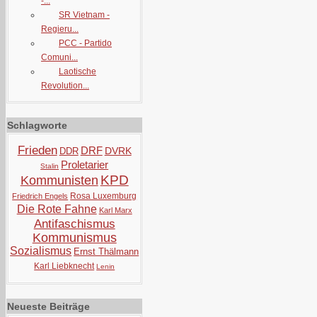
-...
SR Vietnam -
Regieru...
PCC - Partido
Comuni...
Laotische
Revolution...
Schlagworte
Frieden
DRF
DVRK
DDR
Proletarier
Stalin
KPD
Kommunisten
Rosa Luxemburg
Friedrich Engels
Die Rote Fahne
Karl Marx
Antifaschismus
Kommunismus
Sozialismus
Ernst Thälmann
Karl Liebknecht
Lenin
Neueste Beiträge