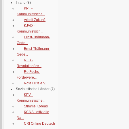
Inland
(8)
KPF -
Kommunistische...
Arbeit Zukunft
KJVD -
Kommunistisch...
Ernst-Thälmann-
Gede...
Ernst-Thälmann-
Gede...
RFB -
Revolutionäre...
RotFuchs-
Fördervere...
Rote Hilfe e.V.
Sozialistische Länder
(7)
KPV -
Kommunistische...
Stimme Koreas
KCNA - offizielle
Na...
CRI Online Deutsch