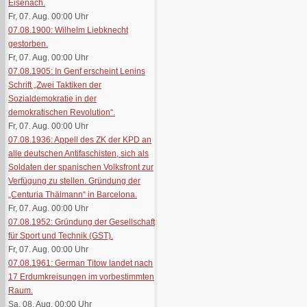
Eisenach.
Fr, 07. Aug. 00:00
Uhr
07.08.1900: Wilhelm Liebknecht
gestorben.
Fr, 07. Aug. 00:00
Uhr
07.08.1905: In Genf erscheint Lenins
Schrift „Zwei Taktiken der
Sozialdemokratie in der
demokratischen Revolution“.
Fr, 07. Aug. 00:00
Uhr
07.08.1936: Appell des ZK der KPD an
alle deutschen Antifaschisten, sich als
Soldaten der spanischen Volksfront zur
Verfügung zu stellen. Gründung der
„Centuria Thälmann“ in Barcelona.
Fr, 07. Aug. 00:00
Uhr
07.08.1952: Gründung der Gesellschaft
für Sport und Technik (GST).
Fr, 07. Aug. 00:00
Uhr
07.08.1961: German Titow landet nach
17 Erdumkreisungen im vorbestimmten
Raum.
Sa, 08. Aug. 00:00
Uhr