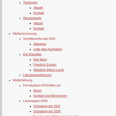
Thüringen
Aktuell
Kontakt
Wasserkante
Aktuell
Kontakt
Weltanschauung
Schriftenreihe der KPD
Aktuelles
Liste aller Ausgaben
Die Klassiker
Karl Marx
Friedrich Engels
Wladimir Iljitsch Lenin
Literaturempfehlung
Weiterbildung
Fernstudium KPD/offen-siv
News
Kontakt und Meinungen
Lesemappe DDR
Gründung der SED
Gründung der DDR