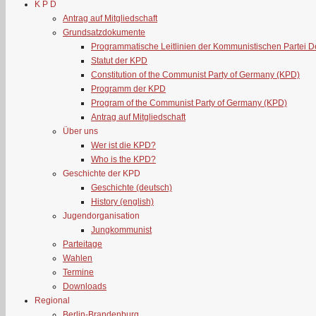
K P D
Antrag auf Mitgliedschaft
Grundsatzdokumente
Programmatische Leitlinien der Kommunistischen Partei 
Statut der KPD
Constitution of the Communist Party of Germany (KPD)
Programm der KPD
Program of the Communist Party of Germany (KPD)
Antrag auf Mitgliedschaft
Über uns
Wer ist die KPD?
Who is the KPD?
Geschichte der KPD
Geschichte (deutsch)
History (english)
Jugendorganisation
Jungkommunist
Parteitage
Wahlen
Termine
Downloads
Regional
Berlin-Brandenburg