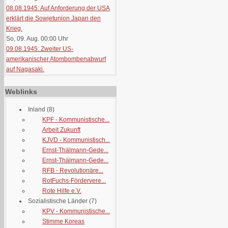
08.08.1945: Auf Anforderung der USA
erklärt die Sowjetunion Japan den
Krieg.
So, 09. Aug. 00:00
Uhr
09.08.1945: Zweiter US-
amerikanischer Atombombenabwurf
auf Nagasaki.
Weblinks
Inland
(8)
KPF - Kommunistische...
Arbeit Zukunft
KJVD - Kommunistisch...
Ernst-Thälmann-Gede...
Ernst-Thälmann-Gede...
RFB - Revolutionäre...
RotFuchs-Fördervere...
Rote Hilfe e.V.
Sozialistische Länder
(7)
KPV - Kommunistische...
Stimme Koreas