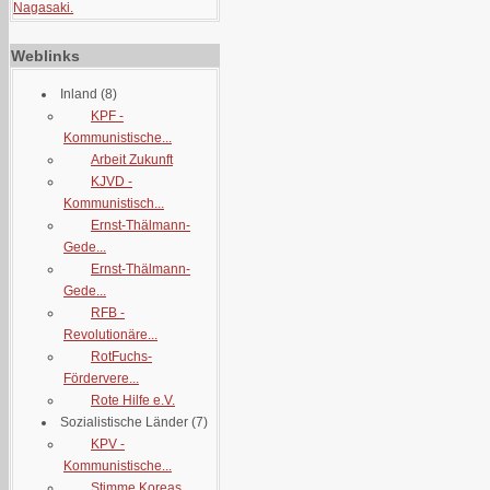
Nagasaki.
Weblinks
Inland
(8)
KPF -
Kommunistische...
Arbeit Zukunft
KJVD -
Kommunistisch...
Ernst-Thälmann-
Gede...
Ernst-Thälmann-
Gede...
RFB -
Revolutionäre...
RotFuchs-
Fördervere...
Rote Hilfe e.V.
Sozialistische Länder
(7)
KPV -
Kommunistische...
Stimme Koreas