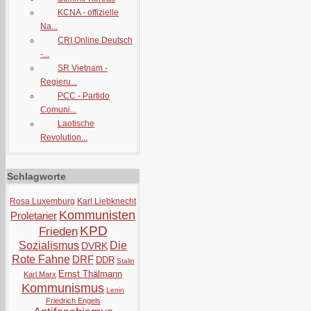
KCNA - offizielle
Na...
CRI Online Deutsch
-...
SR Vietnam -
Regieru...
PCC - Partido
Comuni...
Laotische
Revolution...
Schlagworte
Rosa Luxemburg
Karl Liebknecht
Kommunisten
Proletarier
KPD
Frieden
Sozialismus
Die
DVRK
Rote Fahne
DRF
DDR
Stalin
Ernst Thälmann
Karl Marx
Kommunismus
Lenin
Friedrich Engels