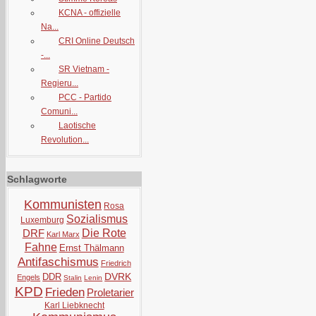
KCNA - offizielle
Na...
CRI Online Deutsch
-...
SR Vietnam -
Regieru...
PCC - Partido
Comuni...
Laotische
Revolution...
Schlagworte
Kommunisten
Rosa
Sozialismus
Luxemburg
DRF
Die Rote
Karl Marx
Fahne
Ernst Thälmann
Antifaschismus
Friedrich
DVRK
DDR
Engels
Stalin
Lenin
KPD
Frieden
Proletarier
Karl Liebknecht