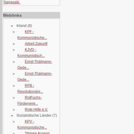
Nagasaki.
Weblinks
Inland
(8)
KPF -
Kommunistische...
Arbeit Zukunft
KJVD -
Kommunistisch...
Ernst-Thälmann-
Gede...
Ernst-Thälmann-
Gede...
RFB -
Revolutionäre...
RotFuchs-
Fördervere...
Rote Hilfe e.V.
Sozialistische Länder
(7)
KPV -
Kommunistische...
Stimme Koreas