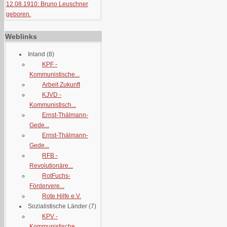
12.08.1910: Bruno Leuschner
geboren.
Weblinks
Inland
(8)
KPF -
Kommunistische...
Arbeit Zukunft
KJVD -
Kommunistisch...
Ernst-Thälmann-
Gede...
Ernst-Thälmann-
Gede...
RFB -
Revolutionäre...
RotFuchs-
Fördervere...
Rote Hilfe e.V.
Sozialistische Länder
(7)
KPV -
Kommunistische...