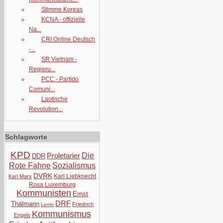
Stimme Koreas
KCNA - offizielle
Na...
CRI Online Deutsch
-...
SR Vietnam -
Regieru...
PCC - Partido
Comuni...
Laotische
Revolution...
Schlagworte
KPD
Proletarier
Die
DDR
Rote Fahne
Sozialismus
DVRK
Karl Liebknecht
Karl Marx
Rosa Luxemburg
Kommunisten
Ernst
DRF
Thälmann
Friedrich
Lenin
Kommunismus
Engels