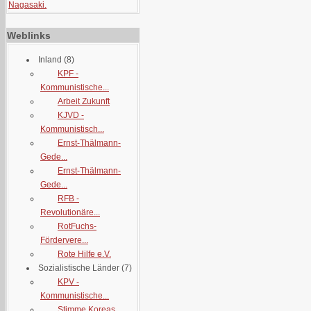
Nagasaki.
Weblinks
Inland
(8)
KPF -
Kommunistische...
Arbeit Zukunft
KJVD -
Kommunistisch...
Ernst-Thälmann-
Gede...
Ernst-Thälmann-
Gede...
RFB -
Revolutionäre...
RotFuchs-
Fördervere...
Rote Hilfe e.V.
Sozialistische Länder
(7)
KPV -
Kommunistische...
Stimme Koreas