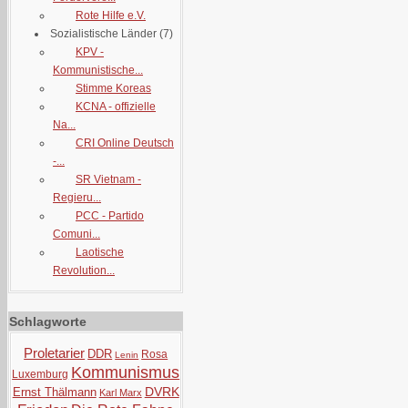
Rote Hilfe e.V.
Sozialistische Länder
(7)
KPV -
Kommunistische...
Stimme Koreas
KCNA - offizielle
Na...
CRI Online Deutsch
-...
SR Vietnam -
Regieru...
PCC - Partido
Comuni...
Laotische
Revolution...
Schlagworte
Proletarier
DDR
Rosa
Lenin
Kommunismus
Luxemburg
DVRK
Ernst Thälmann
Karl Marx