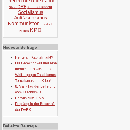
Frieden
Die Rote Fahne
DRF
Karl Liebknecht
Stalin
Sozialismus
Antifaschismus
Kommunisten
Friedrich
KPD
Engels
Neueste Beiträge
Rente am Kapitalmarkt?
Für Gerechtigkeit und eine
friedliche Entwicklung der
Welt – gegen Faschismus,
Terrorismus und Krieg!
8. Mai - Tag der Befreiung
vom Faschismus
Heraus zum 1. Mai
Empfang in der Botschaft
der DVRK
Beliebte Beiträge