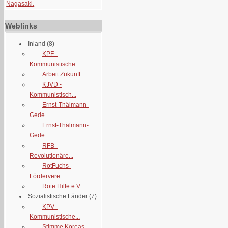
Nagasaki.
Weblinks
Inland
(8)
KPF -
Kommunistische...
Arbeit Zukunft
KJVD -
Kommunistisch...
Ernst-Thälmann-
Gede...
Ernst-Thälmann-
Gede...
RFB -
Revolutionäre...
RotFuchs-
Fördervere...
Rote Hilfe e.V.
Sozialistische Länder
(7)
KPV -
Kommunistische...
Stimme Koreas