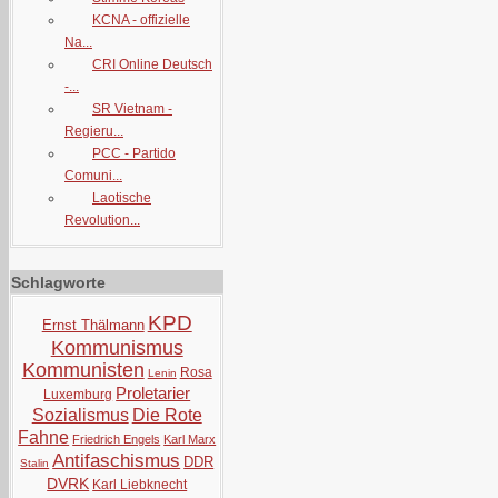
KCNA - offizielle
Na...
CRI Online Deutsch
-...
SR Vietnam -
Regieru...
PCC - Partido
Comuni...
Laotische
Revolution...
Schlagworte
KPD
Ernst Thälmann
Kommunismus
Kommunisten
Rosa
Lenin
Proletarier
Luxemburg
Sozialismus
Die Rote
Fahne
Friedrich Engels
Karl Marx
Antifaschismus
DDR
Stalin
DVRK
Karl Liebknecht