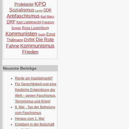
KPD
Proletarier
Sozialismus
DDR
Lenin
Antifaschismus
Karl Marx
DRF
Karl Liebknecht
Friedrich
Rosa Luxemburg
Engels
Kommunisten
Ernst
Stalin
Die Rote
DVRK
Thälmann
Kommunismus
Fahne
Frieden
Neueste Beiträge
Rente am Kapitalmarkt?
Für Gerechtigkeit und eine
friedliche Entwicklung der
Welt – gegen Faschismus,
Terrorismus und Krieg!
8. Mai - Tag der Befreiung
vom Faschismus
Heraus zum 1. Mai
Empfang in der Botschaft