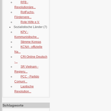
RFB -
Revolutionäre...
RotFuchs-
Fördervere...
Rote Hilfe e.V.
Sozialistische Länder
(7)
KPV -
Kommunistische...
Stimme Koreas
KCNA - offizielle
Na...
CRI Online Deutsch
-...
SR Vietnam -
Regieru...
PCC - Partido
Comuni...
Laotische
Revolution...
Schlagworte