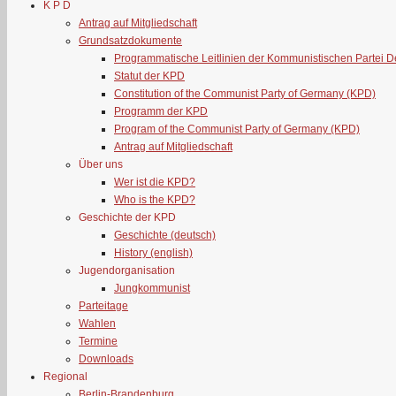
K P D
Antrag auf Mitgliedschaft
Grundsatzdokumente
Programmatische Leitlinien der Kommunistischen Partei 
Statut der KPD
Constitution of the Communist Party of Germany (KPD)
Programm der KPD
Program of the Communist Party of Germany (KPD)
Antrag auf Mitgliedschaft
Über uns
Wer ist die KPD?
Who is the KPD?
Geschichte der KPD
Geschichte (deutsch)
History (english)
Jugendorganisation
Jungkommunist
Parteitage
Wahlen
Termine
Downloads
Regional
Berlin-Brandenburg