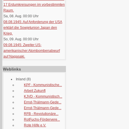
17 Erdumkreisungen im vorbestimmten
Raum.
Sa, 08. Aug. 00:00
Uhr
08.08.1945: Auf Anforderung der USA
erklärt die Sowjetunion Japan den
Krieg.
So, 09. Aug. 00:00
Uhr
09.08.1945: Zweiter US-
amerikanischer Atombombenabwurf
auf Nagasaki.
Weblinks
Inland
(8)
KPF - Kommunistische...
Arbeit Zukunft
KJVD - Kommunistisch...
Ernst-Thälmann-Gede...
Ernst-Thälmann-Gede...
RFB - Revolutionäre...
RotFuchs-Fördervere...
Rote Hilfe e.V.