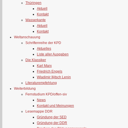
Thüringen
Aktuell
Kontakt
Wasserkante
Aktuell
Kontakt
Weltanschauung
Schriftenreihe der KPD
Aktuelles
Liste aller Ausgaben
Die Klassiker
Karl Marx
Friedrich Engels
Wladimir Iljitsch Lenin
Literaturempfehlung
Weiterbildung
Fernstudium KPD/offen-siv
News
Kontakt und Meinungen
Lesemappe DDR
Gründung der SED
Gründung der DDR