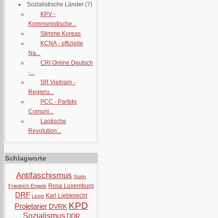
Sozialistische Länder
(7)
KPV -
Kommunistische...
Stimme Koreas
KCNA - offizielle
Na...
CRI Online Deutsch
-...
SR Vietnam -
Regieru...
PCC - Partido
Comuni...
Laotische
Revolution...
Schlagworte
Antifaschismus
Stalin
Rosa Luxemburg
Friedrich Engels
DRF
Karl Liebknecht
Lenin
KPD
Proletarier
DVRK
Sozialismus
DDR