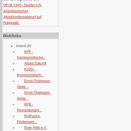
09.08.1945: Zweiter US-
amerikanischer
Atombombenabwurf auf
Nagasaki.
Weblinks
Inland
(8)
KPF -
Kommunistische...
Arbeit Zukunft
KJVD -
Kommunistisch...
Ernst-Thälmann-
Gede...
Ernst-Thälmann-
Gede...
RFB -
Revolutionäre...
RotFuchs-
Fördervere...
Rote Hilfe e.V.