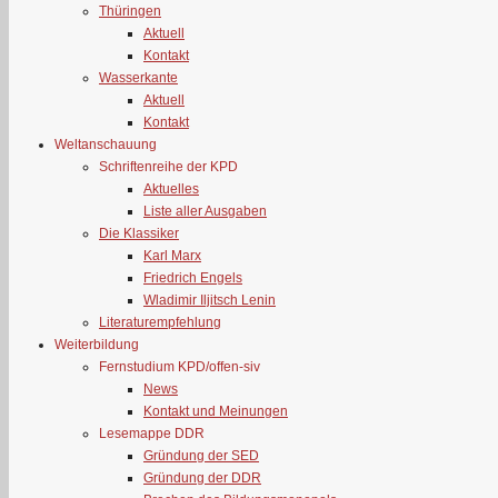
Thüringen
Aktuell
Kontakt
Wasserkante
Aktuell
Kontakt
Weltanschauung
Schriftenreihe der KPD
Aktuelles
Liste aller Ausgaben
Die Klassiker
Karl Marx
Friedrich Engels
Wladimir Iljitsch Lenin
Literaturempfehlung
Weiterbildung
Fernstudium KPD/offen-siv
News
Kontakt und Meinungen
Lesemappe DDR
Gründung der SED
Gründung der DDR