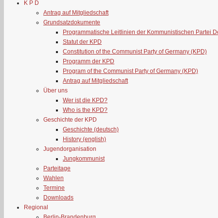
K P D
Antrag auf Mitgliedschaft
Grundsatzdokumente
Programmatische Leitlinien der Kommunistischen Partei 
Statut der KPD
Constitution of the Communist Party of Germany (KPD)
Programm der KPD
Program of the Communist Party of Germany (KPD)
Antrag auf Mitgliedschaft
Über uns
Wer ist die KPD?
Who is the KPD?
Geschichte der KPD
Geschichte (deutsch)
History (english)
Jugendorganisation
Jungkommunist
Parteitage
Wahlen
Termine
Downloads
Regional
Berlin-Brandenburg