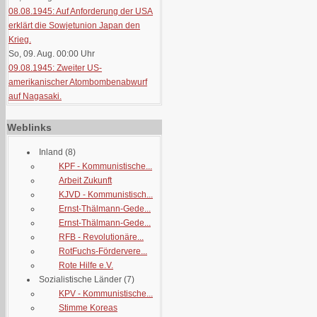
08.08.1945: Auf Anforderung der USA
erklärt die Sowjetunion Japan den
Krieg.
So, 09. Aug. 00:00
Uhr
09.08.1945: Zweiter US-
amerikanischer Atombombenabwurf
auf Nagasaki.
Weblinks
Inland
(8)
KPF - Kommunistische...
Arbeit Zukunft
KJVD - Kommunistisch...
Ernst-Thälmann-Gede...
Ernst-Thälmann-Gede...
RFB - Revolutionäre...
RotFuchs-Fördervere...
Rote Hilfe e.V.
Sozialistische Länder
(7)
KPV - Kommunistische...
Stimme Koreas