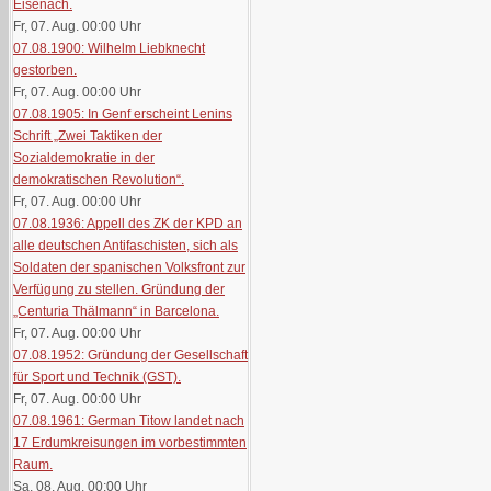
Eisenach.
Fr, 07. Aug. 00:00
Uhr
07.08.1900: Wilhelm Liebknecht
gestorben.
Fr, 07. Aug. 00:00
Uhr
07.08.1905: In Genf erscheint Lenins
Schrift „Zwei Taktiken der
Sozialdemokratie in der
demokratischen Revolution“.
Fr, 07. Aug. 00:00
Uhr
07.08.1936: Appell des ZK der KPD an
alle deutschen Antifaschisten, sich als
Soldaten der spanischen Volksfront zur
Verfügung zu stellen. Gründung der
„Centuria Thälmann“ in Barcelona.
Fr, 07. Aug. 00:00
Uhr
07.08.1952: Gründung der Gesellschaft
für Sport und Technik (GST).
Fr, 07. Aug. 00:00
Uhr
07.08.1961: German Titow landet nach
17 Erdumkreisungen im vorbestimmten
Raum.
Sa, 08. Aug. 00:00
Uhr