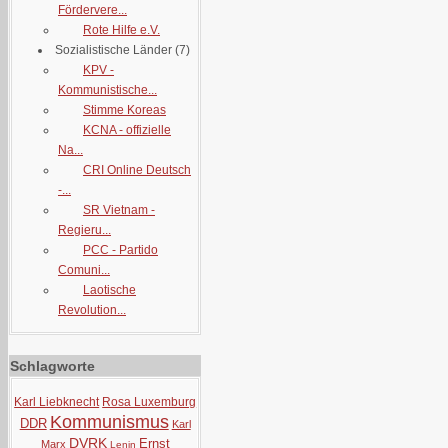
Fördervere...
Rote Hilfe e.V.
Sozialistische Länder
(7)
KPV -
Kommunistische...
Stimme Koreas
KCNA - offizielle
Na...
CRI Online Deutsch
-...
SR Vietnam -
Regieru...
PCC - Partido
Comuni...
Laotische
Revolution...
Schlagworte
Karl Liebknecht
Rosa Luxemburg
Kommunismus
DDR
Karl
DVRK
Ernst
Marx
Lenin