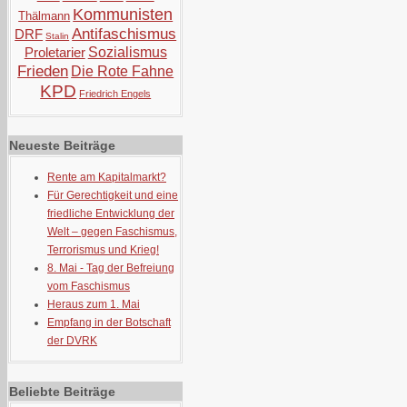
Kommunisten
Thälmann
Antifaschismus
DRF
Stalin
Proletarier
Sozialismus
Frieden
Die Rote Fahne
KPD
Friedrich Engels
Neueste Beiträge
Rente am Kapitalmarkt?
Für Gerechtigkeit und eine
friedliche Entwicklung der
Welt – gegen Faschismus,
Terrorismus und Krieg!
8. Mai - Tag der Befreiung
vom Faschismus
Heraus zum 1. Mai
Empfang in der Botschaft
der DVRK
Beliebte Beiträge