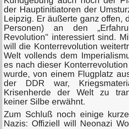
Kundgebung auch noch der Pfar
der Hauptinitiatoren der Umstu
Leipzig. Er äußerte ganz offen,
Personen) an den „Erfahrun
Revolution" interessiert sind. 
will die Konterrevolution weite
Welt vollends dem Imperialism
es nach dieser Konterrevolution
wurde, von einem Flugplatz aus,
der DDR war, Kriegsmater
Krisenherde der Welt zu tran
keiner Silbe erwähnt.
Zum Schluß noch einige kurz
Nazis: Offiziell will Neonazi 