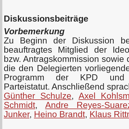
Diskussionsbeiträge
Vorbemerkung
Zu Beginn der Diskussion be
beauftragtes Mitglied der Id
bzw. Antragskommission sowie 
die den Delegierten vorliegen
Programm der KPD und z
Parteistatut. Anschließend spra
Günther Schulze
,
Axel Kohls
Schmidt
,
Andre Reyes-Suare
Junker
,
Heino Brandt
,
Klaus Rit