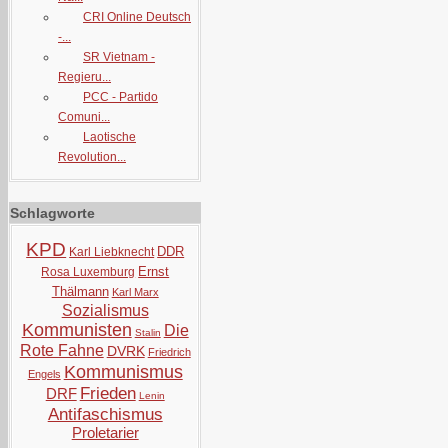
CRI Online Deutsch
-...
SR Vietnam -
Regieru...
PCC - Partido
Comuni...
Laotische
Revolution...
Schlagworte
KPD
DDR
Karl Liebknecht
Ernst
Rosa Luxemburg
Thälmann
Karl Marx
Sozialismus
Kommunisten
Die
Stalin
Rote Fahne
DVRK
Friedrich
Kommunismus
Engels
Frieden
DRF
Lenin
Antifaschismus
Proletarier