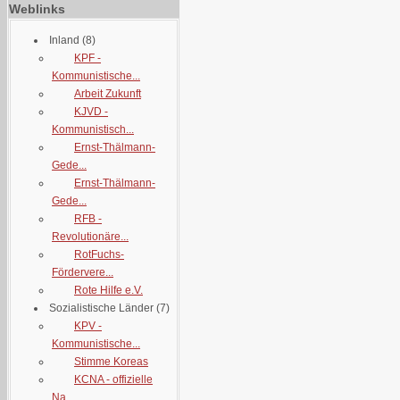
Weblinks
Inland
(8)
KPF -
Kommunistische...
Arbeit Zukunft
KJVD -
Kommunistisch...
Ernst-Thälmann-
Gede...
Ernst-Thälmann-
Gede...
RFB -
Revolutionäre...
RotFuchs-
Fördervere...
Rote Hilfe e.V.
Sozialistische Länder
(7)
KPV -
Kommunistische...
Stimme Koreas
KCNA - offizielle
Na...