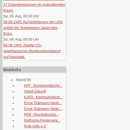
17 Erdumkreisungen im vorbestimmten
Raum.
Sa, 08. Aug. 00:00
Uhr
08.08.1945: Auf Anforderung der USA
erklärt die Sowjetunion Japan den
Krieg.
So, 09. Aug. 00:00
Uhr
09.08.1945: Zweiter US-
amerikanischer Atombombenabwurf
auf Nagasaki.
Weblinks
Inland
(8)
KPF - Kommunistische...
Arbeit Zukunft
KJVD - Kommunistisch...
Ernst-Thälmann-Gede...
Ernst-Thälmann-Gede...
RFB - Revolutionäre...
RotFuchs-Fördervere...
Rote Hilfe e.V.