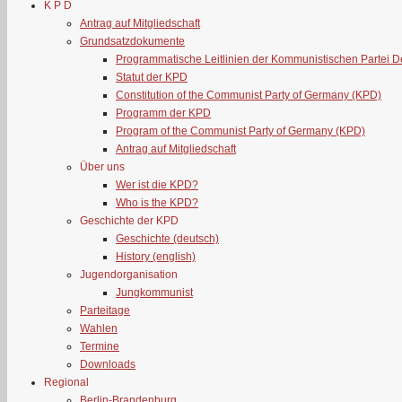
K P D
Antrag auf Mitgliedschaft
Grundsatzdokumente
Programmatische Leitlinien der Kommunistischen Partei 
Statut der KPD
Constitution of the Communist Party of Germany (KPD)
Programm der KPD
Program of the Communist Party of Germany (KPD)
Antrag auf Mitgliedschaft
Über uns
Wer ist die KPD?
Who is the KPD?
Geschichte der KPD
Geschichte (deutsch)
History (english)
Jugendorganisation
Jungkommunist
Parteitage
Wahlen
Termine
Downloads
Regional
Berlin-Brandenburg