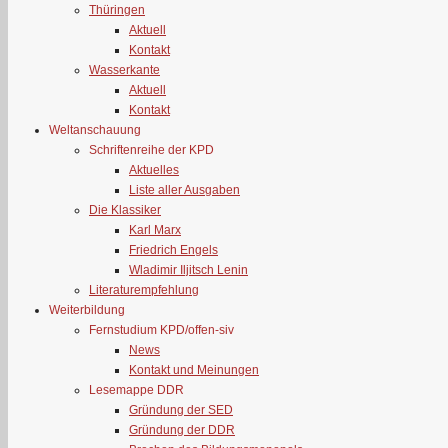
Thüringen
Aktuell
Kontakt
Wasserkante
Aktuell
Kontakt
Weltanschauung
Schriftenreihe der KPD
Aktuelles
Liste aller Ausgaben
Die Klassiker
Karl Marx
Friedrich Engels
Wladimir Iljitsch Lenin
Literaturempfehlung
Weiterbildung
Fernstudium KPD/offen-siv
News
Kontakt und Meinungen
Lesemappe DDR
Gründung der SED
Gründung der DDR