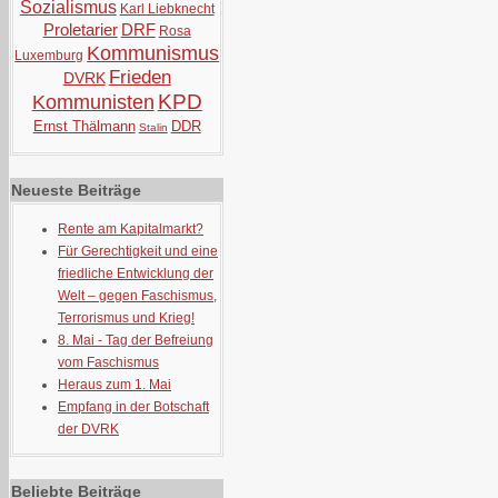
Sozialismus
Karl Liebknecht
Proletarier
DRF
Rosa
Kommunismus
Luxemburg
Frieden
DVRK
KPD
Kommunisten
Ernst Thälmann
DDR
Stalin
Neueste Beiträge
Rente am Kapitalmarkt?
Für Gerechtigkeit und eine
friedliche Entwicklung der
Welt – gegen Faschismus,
Terrorismus und Krieg!
8. Mai - Tag der Befreiung
vom Faschismus
Heraus zum 1. Mai
Empfang in der Botschaft
der DVRK
Beliebte Beiträge