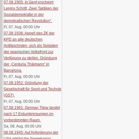
07.08.1905: In Genf erscheint
Lenins Schrift „Zwei Taktiken der
Sozialdemokratie in der
demokratischen Revolution“.
Fr, 07. Aug. 00:00
Uhr
07.08.1936: Appell des ZK der
KPD an alle deutschen
Antifaschisten, sich als Soldaten
der spanischen Volksfront zur
Verfügung zu stellen. Gründung
der „Centuria Thälmann“ in
Barcelona.
Fr, 07. Aug. 00:00
Uhr
07.08.1952: Gründung der
Gesellschaft für Sport und Technik
(GST).
Fr, 07. Aug. 00:00
Uhr
07.08.1961: German Titow landet
nach 17 Erdumkreisungen im
vorbestimmten Raum.
Sa, 08. Aug. 00:00
Uhr
08.08.1945: Auf Anforderung der
USA erklärt die Sowjetunion