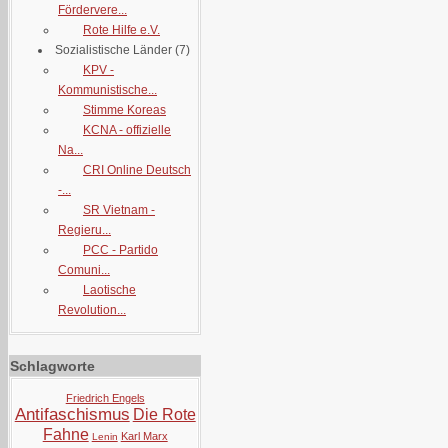
Fördervere...
Rote Hilfe e.V.
Sozialistische Länder
(7)
KPV -
Kommunistische...
Stimme Koreas
KCNA - offizielle
Na...
CRI Online Deutsch
-...
SR Vietnam -
Regieru...
PCC - Partido
Comuni...
Laotische
Revolution...
Schlagworte
Friedrich Engels
Antifaschismus
Die Rote
Fahne
Karl Marx
Lenin