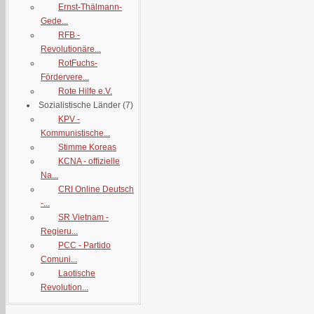
Ernst-Thälmann-
Gede...
RFB -
Revolutionäre...
RotFuchs-
Fördervere...
Rote Hilfe e.V.
Sozialistische Länder
(7)
KPV -
Kommunistische...
Stimme Koreas
KCNA - offizielle
Na...
CRI Online Deutsch
-...
SR Vietnam -
Regieru...
PCC - Partido
Comuni...
Laotische
Revolution...