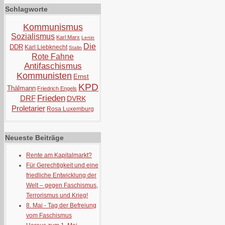
Schlagworte
Kommunismus
Sozialismus
Karl Marx
Lenin
Die
DDR
Karl Liebknecht
Stalin
Rote Fahne
Antifaschismus
Kommunisten
Ernst
KPD
Thälmann
Friedrich Engels
Frieden
DRF
DVRK
Proletarier
Rosa Luxemburg
Neueste Beiträge
Rente am Kapitalmarkt?
Für Gerechtigkeit und eine
friedliche Entwicklung der
Welt – gegen Faschismus,
Terrorismus und Krieg!
8. Mai - Tag der Befreiung
vom Faschismus