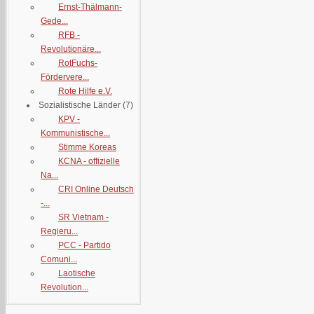
Ernst-Thälmann-
Gede...
RFB -
Revolutionäre...
RotFuchs-
Fördervere...
Rote Hilfe e.V.
Sozialistische Länder
(7)
KPV -
Kommunistische...
Stimme Koreas
KCNA - offizielle
Na...
CRI Online Deutsch
-...
SR Vietnam -
Regieru...
PCC - Partido
Comuni...
Laotische
Revolution...