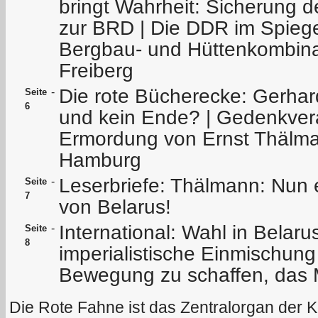
bringt Wahrheit: Sicherung 
zur BRD | Die DDR im Spiege
Bergbau- und Hüttenkombinat
Freiberg
Die rote Bücherecke: Gerhar
-
Seite
6
und kein Ende? | Gedenkvera
Ermordung von Ernst Thälma
Hamburg
Leserbriefe: Thälmann: Nun 
-
Seite
7
von Belarus!
International: Wahl in Belar
-
Seite
8
imperialistische Einmischung |
Bewegung zu schaffen, das M
Die Rote Fahne ist das Zentralorgan der 