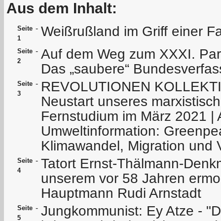
Aus dem Inhalt:
Weißrußland im Griff einer F
-
Seite
1
Auf dem Weg zum XXXI. Partei
-
Seite
2
Das „saubere“ Bundesverfas
REVOLUTIONEN KOLLEKTI
-
Seite
3
Neustart unseres marxistisch-
Fernstudium im März 2021 | 
Umweltinformation: Greenpe
Klimawandel, Migration und 
Tatort Ernst-Thälmann-Denk
-
Seite
4
unserem vor 58 Jahren erm
Hauptmann Rudi Arnstadt
Jungkommunist: Ey Atze - "D
-
Seite
5