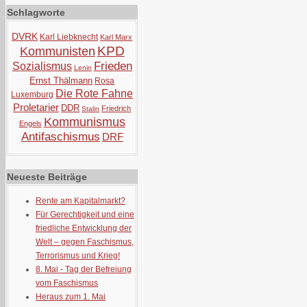
Schlagworte
DVRK
Karl Liebknecht
Karl Marx
KPD
Kommunisten
Frieden
Sozialismus
Lenin
Ernst Thälmann
Rosa
Die Rote Fahne
Luxemburg
Proletarier
DDR
Friedrich
Stalin
Kommunismus
Engels
Antifaschismus
DRF
Neueste Beiträge
Rente am Kapitalmarkt?
Für Gerechtigkeit und eine
friedliche Entwicklung der
Welt – gegen Faschismus,
Terrorismus und Krieg!
8. Mai - Tag der Befreiung
vom Faschismus
Heraus zum 1. Mai