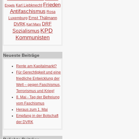
Frieden
Karl Liebknecht
Engels
Antifaschismus
Rosa
Ernst Thälmann
Luxemburg
DRF
DVRK
Karl Marx
KPD
Sozialismus
Kommunisten
Neueste Beiträge
Rente am Kapitalmarkt?
Für Gerechtigkeit und eine
friedliche Entwicklung der
Welt – gegen Faschismus,
Terrorismus und Krieg!
8. Mai - Tag der Befreiung
vom Faschismus
Heraus zum 1. Mai
Empfang in der Botschaft
der DVRK