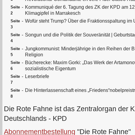
-
Kommuniqué der 6. Tagung des ZK der KPD am 12.1
Seite
Klimagipfel in Marrakesch
2
-
Wofür steht Trump? Über die Fraktionsspaltung im
Seite
3
-
Songun und die Politik der Souveränität | Geburtsta
Seite
4
-
Jungkommunist: Minderjährige in den Reihen der
Seite
Religion
5
-
Bücherecke: Maxim Gorki: „Das Werk der Artamonow
Seite
sozialistische Eigentum
6
-
Leserbriefe
Seite
7
-
Die Hinterlassenschaft eines „Friedens“nobelpreist
Seite
8
Die Rote Fahne ist das Zentralorgan der 
Deutschlands - KPD
Abonnementbestellung
"Die Rote Fahne"