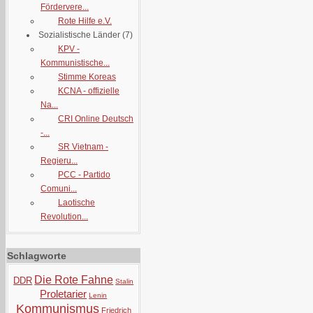
Fördervere...
Rote Hilfe e.V.
Sozialistische Länder
(7)
KPV -
Kommunistische...
Stimme Koreas
KCNA - offizielle
Na...
CRI Online Deutsch
-...
SR Vietnam -
Regieru...
PCC - Partido
Comuni...
Laotische
Revolution...
Schlagworte
Die Rote Fahne
DDR
Stalin
Proletarier
Lenin
Kommunismus
Friedrich