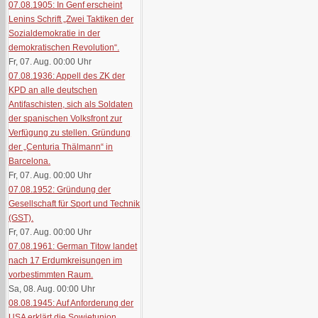
07.08.1905: In Genf erscheint
Lenins Schrift „Zwei Taktiken der
Sozialdemokratie in der
demokratischen Revolution“.
Fr, 07. Aug. 00:00
Uhr
07.08.1936: Appell des ZK der
KPD an alle deutschen
Antifaschisten, sich als Soldaten
der spanischen Volksfront zur
Verfügung zu stellen. Gründung
der „Centuria Thälmann“ in
Barcelona.
Fr, 07. Aug. 00:00
Uhr
07.08.1952: Gründung der
Gesellschaft für Sport und Technik
(GST).
Fr, 07. Aug. 00:00
Uhr
07.08.1961: German Titow landet
nach 17 Erdumkreisungen im
vorbestimmten Raum.
Sa, 08. Aug. 00:00
Uhr
08.08.1945: Auf Anforderung der
USA erklärt die Sowjetunion