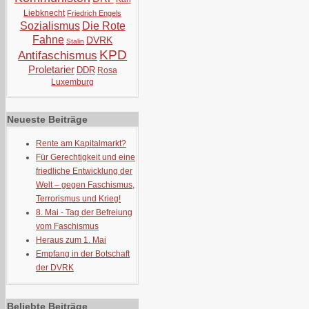
Liebknecht
Friedrich Engels
Sozialismus
Die Rote
Fahne
DVRK
Stalin
KPD
Antifaschismus
Proletarier
DDR
Rosa
Luxemburg
Neueste Beiträge
Rente am Kapitalmarkt?
Für Gerechtigkeit und eine
friedliche Entwicklung der
Welt – gegen Faschismus,
Terrorismus und Krieg!
8. Mai - Tag der Befreiung
vom Faschismus
Heraus zum 1. Mai
Empfang in der Botschaft
der DVRK
Beliebte Beiträge