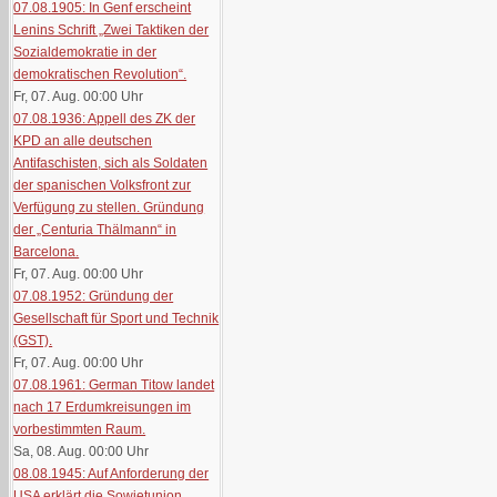
07.08.1905: In Genf erscheint
Lenins Schrift „Zwei Taktiken der
Sozialdemokratie in der
demokratischen Revolution“.
Fr, 07. Aug. 00:00
Uhr
07.08.1936: Appell des ZK der
KPD an alle deutschen
Antifaschisten, sich als Soldaten
der spanischen Volksfront zur
Verfügung zu stellen. Gründung
der „Centuria Thälmann“ in
Barcelona.
Fr, 07. Aug. 00:00
Uhr
07.08.1952: Gründung der
Gesellschaft für Sport und Technik
(GST).
Fr, 07. Aug. 00:00
Uhr
07.08.1961: German Titow landet
nach 17 Erdumkreisungen im
vorbestimmten Raum.
Sa, 08. Aug. 00:00
Uhr
08.08.1945: Auf Anforderung der
USA erklärt die Sowjetunion