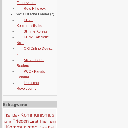
Fördervere...
Rote Hilfe e.V.
Sozialistische Länder
(7)
KPV -
Kommunistische...
Stimme Koreas
KCNA - offizielle
Na...
CRI Online Deutsch
-...
SR Vietnam -
Regieru...
PCC - Partido
Comuni...
Laotische
Revolution...
Schlagworte
Kommunismus
Karl Marx
Frieden
Ernst Thälmann
Lenin
Kommunisten
DRF
Karl