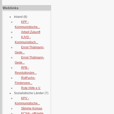
Weblinks
Inland
(8)
KPF -
Kommunistische...
Arbeit Zukunft
KJVD -
Kommunistisch...
Ernst-Thälmann-
Gede...
Ernst-Thälmann-
Gede...
RFB -
Revolutionäre...
RotFuchs-
Fördervere...
Rote Hilfe e.V.
Sozialistische Länder
(7)
KPV -
Kommunistische...
Stimme Koreas
KCNA - offizielle