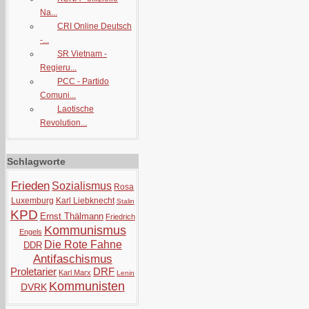
Na...
CRI Online Deutsch
-...
SR Vietnam -
Regieru...
PCC - Partido
Comuni...
Laotische
Revolution...
Schlagworte
Frieden
Sozialismus
Rosa
Luxemburg
Karl Liebknecht
Stalin
KPD
Ernst Thälmann
Friedrich
Kommunismus
Engels
Die Rote Fahne
DDR
Antifaschismus
Proletarier
DRF
Karl Marx
Lenin
Kommunisten
DVRK