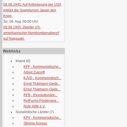
08.08.1945: Auf Anforderung der USA
erklärt die Sowjetunion Japan den
Krieg.
So, 09. Aug. 00:00
Uhr
09.08.1945: Zweiter US-
amerikanischer Atombombenabwurf
auf Nagasaki.
Weblinks
Inland
(8)
KPF - Kommunistische...
Arbeit Zukunft
KJVD - Kommunistisch...
Ernst-Thälmann-Gede...
Ernst-Thälmann-Gede...
RFB - Revolutionäre...
RotFuchs-Fördervere...
Rote Hilfe e.V.
Sozialistische Länder
(7)
KPV - Kommunistische...
Stimme Koreas