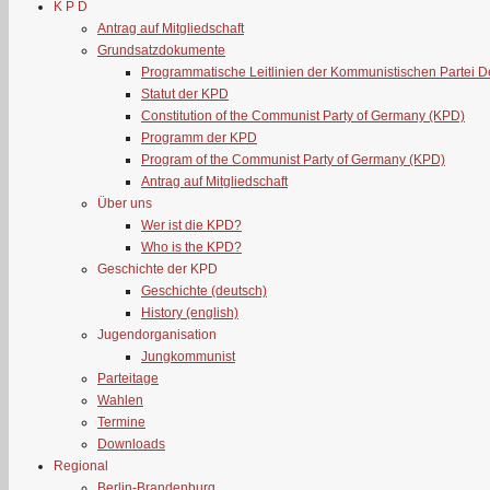
K P D
Antrag auf Mitgliedschaft
Grundsatzdokumente
Programmatische Leitlinien der Kommunistischen Partei 
Statut der KPD
Constitution of the Communist Party of Germany (KPD)
Programm der KPD
Program of the Communist Party of Germany (KPD)
Antrag auf Mitgliedschaft
Über uns
Wer ist die KPD?
Who is the KPD?
Geschichte der KPD
Geschichte (deutsch)
History (english)
Jugendorganisation
Jungkommunist
Parteitage
Wahlen
Termine
Downloads
Regional
Berlin-Brandenburg