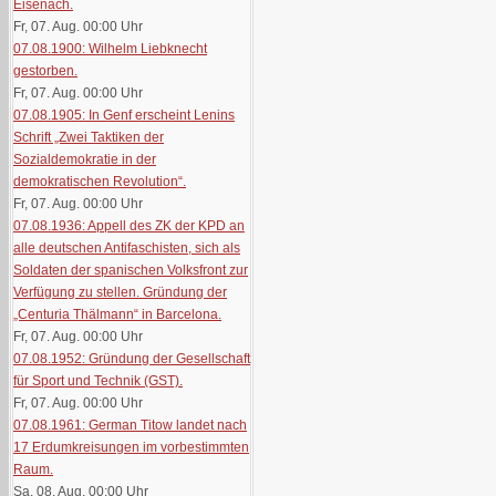
Eisenach.
Fr, 07. Aug. 00:00
Uhr
07.08.1900: Wilhelm Liebknecht
gestorben.
Fr, 07. Aug. 00:00
Uhr
07.08.1905: In Genf erscheint Lenins
Schrift „Zwei Taktiken der
Sozialdemokratie in der
demokratischen Revolution“.
Fr, 07. Aug. 00:00
Uhr
07.08.1936: Appell des ZK der KPD an
alle deutschen Antifaschisten, sich als
Soldaten der spanischen Volksfront zur
Verfügung zu stellen. Gründung der
„Centuria Thälmann“ in Barcelona.
Fr, 07. Aug. 00:00
Uhr
07.08.1952: Gründung der Gesellschaft
für Sport und Technik (GST).
Fr, 07. Aug. 00:00
Uhr
07.08.1961: German Titow landet nach
17 Erdumkreisungen im vorbestimmten
Raum.
Sa, 08. Aug. 00:00
Uhr