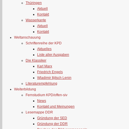
Thüringen
Aktuell
Kontakt
Wasserkante
Aktuell
Kontakt
Weltanschauung
Schriftenreihe der KPD
Aktuelles
Liste aller Ausgaben
Die Klassiker
Karl Marx
Friedrich Engels
Wladimir Iljitsch Lenin
Literaturempfehlung
Weiterbildung
Fernstudium KPD/offen-siv
News
Kontakt und Meinungen
Lesemappe DDR
Gründung der SED
Gründung der DDR