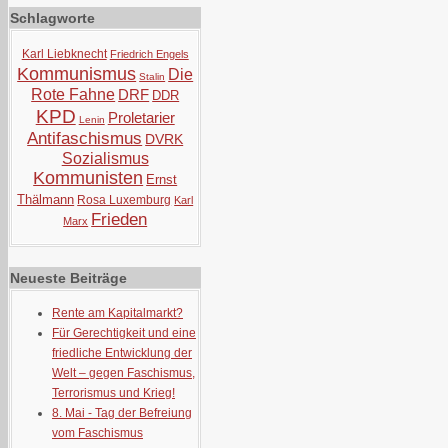
Schlagworte
Karl Liebknecht
Friedrich Engels
Kommunismus
Die
Stalin
Rote Fahne
DRF
DDR
KPD
Proletarier
Lenin
Antifaschismus
DVRK
Sozialismus
Kommunisten
Ernst
Thälmann
Rosa Luxemburg
Karl
Frieden
Marx
Neueste Beiträge
Rente am Kapitalmarkt?
Für Gerechtigkeit und eine
friedliche Entwicklung der
Welt – gegen Faschismus,
Terrorismus und Krieg!
8. Mai - Tag der Befreiung
vom Faschismus