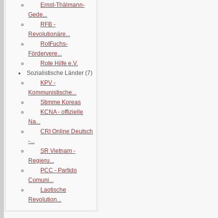
Ernst-Thälmann-
Gede...
RFB -
Revolutionäre...
RotFuchs-
Fördervere...
Rote Hilfe e.V.
Sozialistische Länder
(7)
KPV -
Kommunistische...
Stimme Koreas
KCNA - offizielle
Na...
CRI Online Deutsch
-...
SR Vietnam -
Regieru...
PCC - Partido
Comuni...
Laotische
Revolution...