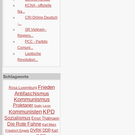
KCNA - offizielle
Na...
CRI Online Deutsch
-...
SR Vietnam -
Regieru...
PCC - Partido
Comuni...
Laotische
Revolution...
Schlagworte
Frieden
Rosa Luxemburg
Antifaschismus
Kommunismus
Proletarier
Stalin
Lenin
KPD
Kommunisten
Sozialismus
Ernst Thälmann
Die Rote Fahne
Karl Marx
DVRK
DDR
Karl
Friedrich Engels