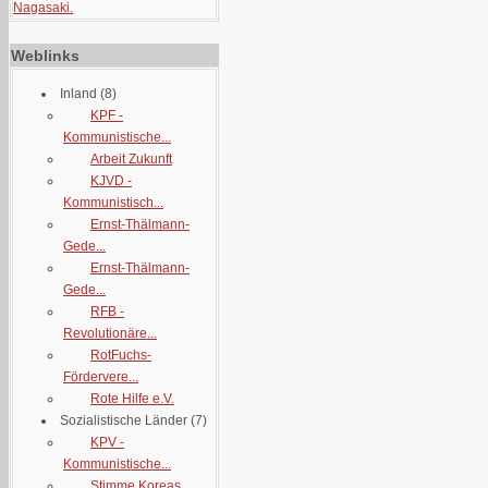
Nagasaki.
Weblinks
Inland
(8)
KPF -
Kommunistische...
Arbeit Zukunft
KJVD -
Kommunistisch...
Ernst-Thälmann-
Gede...
Ernst-Thälmann-
Gede...
RFB -
Revolutionäre...
RotFuchs-
Fördervere...
Rote Hilfe e.V.
Sozialistische Länder
(7)
KPV -
Kommunistische...
Stimme Koreas