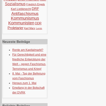
Sozialismus
Friedrich Engels
DRF
Karl Liebknecht
Antifaschismus
Kommunismus
Kommunisten
DDR
Proletarier
Karl Marx
Lenin
Neueste Beiträge
Rente am Kapitalmarkt?
Für Gerechtigkeit und eine
friedliche Entwicklung der
Welt – gegen Faschismus,
Terrorismus und Krieg!
8. Mai - Tag der Befreiung
vom Faschismus
Heraus zum 1. Mai
Empfang in der Botschaft
der DVRK
Beliebte Beiträge