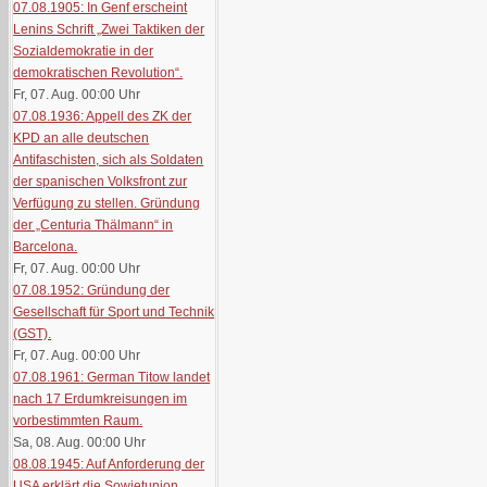
07.08.1905: In Genf erscheint
Lenins Schrift „Zwei Taktiken der
Sozialdemokratie in der
demokratischen Revolution“.
Fr, 07. Aug. 00:00
Uhr
07.08.1936: Appell des ZK der
KPD an alle deutschen
Antifaschisten, sich als Soldaten
der spanischen Volksfront zur
Verfügung zu stellen. Gründung
der „Centuria Thälmann“ in
Barcelona.
Fr, 07. Aug. 00:00
Uhr
07.08.1952: Gründung der
Gesellschaft für Sport und Technik
(GST).
Fr, 07. Aug. 00:00
Uhr
07.08.1961: German Titow landet
nach 17 Erdumkreisungen im
vorbestimmten Raum.
Sa, 08. Aug. 00:00
Uhr
08.08.1945: Auf Anforderung der
USA erklärt die Sowjetunion