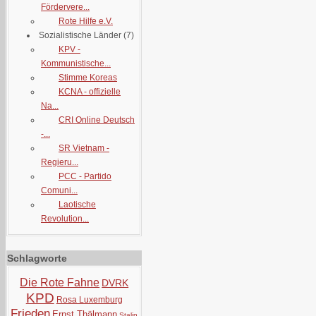
Fördervere...
Rote Hilfe e.V.
Sozialistische Länder
(7)
KPV -
Kommunistische...
Stimme Koreas
KCNA - offizielle
Na...
CRI Online Deutsch
-...
SR Vietnam -
Regieru...
PCC - Partido
Comuni...
Laotische
Revolution...
Schlagworte
Die Rote Fahne
DVRK
KPD
Rosa Luxemburg
Frieden
Ernst Thälmann
Stalin