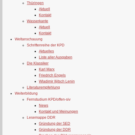
Thüringen
Aktuell
Kontakt
Wasserkante
Aktuell
Kontakt
Weltanschauung
Schriftenreihe der KPD
Aktuelles
Liste aller Ausgaben
Die Klassiker
Karl Marx
Friedrich Engels
Wladimir Iljitsch Lenin
Literaturempfehlung
Weiterbildung
Fernstudium KPD/offen-siv
News
Kontakt und Meinungen
Lesemappe DDR
Gründung der SED
Gründung der DDR