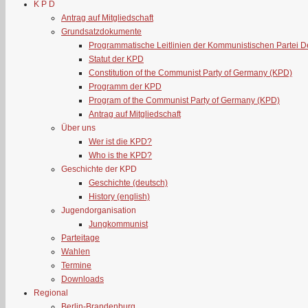
K P D
Antrag auf Mitgliedschaft
Grundsatzdokumente
Programmatische Leitlinien der Kommunistischen Partei 
Statut der KPD
Constitution of the Communist Party of Germany (KPD)
Programm der KPD
Program of the Communist Party of Germany (KPD)
Antrag auf Mitgliedschaft
Über uns
Wer ist die KPD?
Who is the KPD?
Geschichte der KPD
Geschichte (deutsch)
History (english)
Jugendorganisation
Jungkommunist
Parteitage
Wahlen
Termine
Downloads
Regional
Berlin-Brandenburg