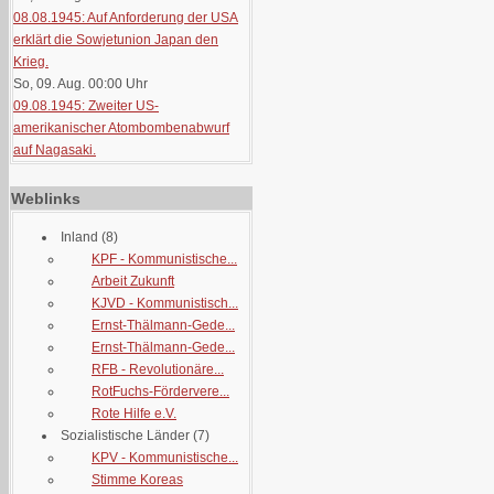
08.08.1945: Auf Anforderung der USA
erklärt die Sowjetunion Japan den
Krieg.
So, 09. Aug. 00:00
Uhr
09.08.1945: Zweiter US-
amerikanischer Atombombenabwurf
auf Nagasaki.
Weblinks
Inland
(8)
KPF - Kommunistische...
Arbeit Zukunft
KJVD - Kommunistisch...
Ernst-Thälmann-Gede...
Ernst-Thälmann-Gede...
RFB - Revolutionäre...
RotFuchs-Fördervere...
Rote Hilfe e.V.
Sozialistische Länder
(7)
KPV - Kommunistische...
Stimme Koreas