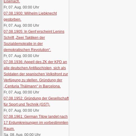
Eisenach.
Fr, 07. Aug. 00:00
Uhr
07.08.1900: Wilhelm Liebknecht
gestorben.
Fr, 07. Aug. 00:00
Uhr
07.08.1905: In Genf erscheint Lenins
Schrift „Zwei Taktiken der
Sozialdemokratie in der
demokratischen Revolution“.
Fr, 07. Aug. 00:00
Uhr
07.08.1936: Appell des ZK der KPD an
alle deutschen Antifaschisten, sich als
Soldaten der spanischen Volksfront zur
Verfügung zu stellen. Gründung der
„Centuria Thälmann“ in Barcelona.
Fr, 07. Aug. 00:00
Uhr
07.08.1952: Gründung der Gesellschaft
für Sport und Technik (GST).
Fr, 07. Aug. 00:00
Uhr
07.08.1961: German Titow landet nach
17 Erdumkreisungen im vorbestimmten
Raum.
Sa, 08. Aug. 00:00
Uhr